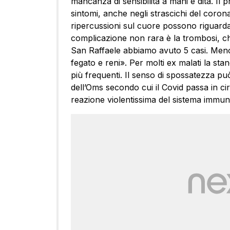
mancanza di sensibilità a mani e dita. Il
sintomi, anche negli strascichi del corona
ripercussioni sul cuore possono riguardar
complicazione non rara è la trombosi, che
San Raffaele abbiamo avuto 5 casi. Meno f
fegato e reni». Per molti ex malati la s
più frequenti. Il senso di spossatezza può
dell’Oms secondo cui il Covid passa in cir
reazione violentissima del sistema immunit