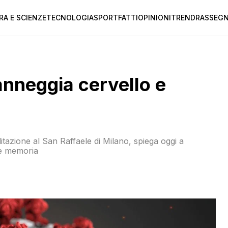
RA E SCIENZE
TECNOLOGIA
SPORT
FATTI
OPINIONI
TREND
RASSEGN
nneggia cervello e
litazione al San Raffaele di Milano, spiega oggi a
 e memoria