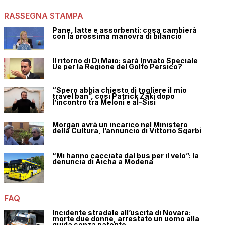
RASSEGNA STAMPA
Pane, latte e assorbenti: cosa cambierà
con la prossima manovra di bilancio
Il ritorno di Di Maio: sarà Inviato Speciale
Ue per la Regione del Golfo Persico?
“Spero abbia chiesto di togliere il mio
travel ban”, così Patrick Zaki dopo
l’incontro tra Meloni e al-Sisi
Morgan avrà un incarico nel Ministero
della Cultura, l’annuncio di Vittorio Sgarbi
“Mi hanno cacciata dal bus per il velo”: la
denuncia di Aicha a Modena
FAQ
Incidente stradale all’uscita di Novara:
morte due donne, arrestato un uomo alla
guida senza patente