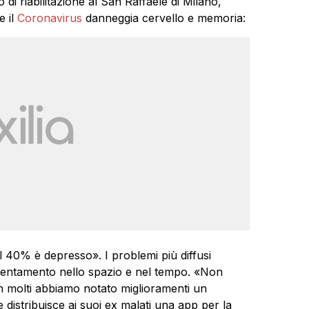
di riabilitazione al San Raffaele di Milano,
e il
Coronavirus
danneggia cervello e memoria:
 Il 40% è depresso». I problemi più diffusi
orientamento nello spazio e nel tempo. «Non
n molti abbiamo notato miglioramenti un
 distribuisce ai suoi ex malati una app per la