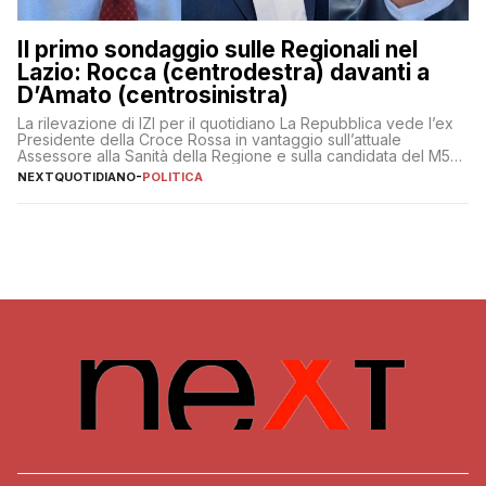
Il primo sondaggio sulle Regionali nel
Lazio: Rocca (centrodestra) davanti a
D’Amato (centrosinistra)
La rilevazione di IZI per il quotidiano La Repubblica vede l’ex
Presidente della Croce Rossa in vantaggio sull’attuale
Assessore alla Sanità della Regione e sulla candidata del M5S
Donatella Bianchi
NEXTQUOTIDIANO
-
POLITICA