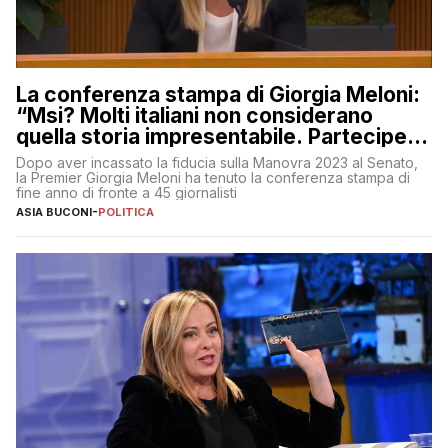
La conferenza stampa di Giorgia Meloni:
“Msi? Molti italiani non considerano
quella storia impresentabile. Parteciperò
al 25 aprile”
Dopo aver incassato la fiducia sulla Manovra 2023 al Senato,
la Premier Giorgia Meloni ha tenuto la conferenza stampa di
fine anno di fronte a 45 giornalisti
ASIA BUCONI
-
POLITICA