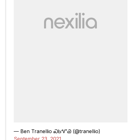
— Ben Tranellio ᏍᏏᏉᏯ (@tranellio)
September 23, 2021