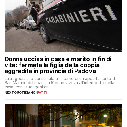
Donna uccisa in casa e marito in fin di
vita: fermata la figlia della coppia
aggredita in provincia di Padova
La tragedia si è consumata all’interno di un appartamento di
San Martino di Lupari. La 51enne viveva all’interno di quella
casa, con i suoi genitori
NEXTQUOTIDIANO
-
FATTI