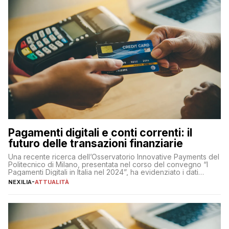
Pagamenti digitali e conti correnti: il
futuro delle transazioni finanziarie
Una recente ricerca dell’Osservatorio Innovative Payments del
Politecnico di Milano, presentata nel corso del convegno “I
Pagamenti Digitali in Italia nel 2024”, ha evidenziato i dati
definitivi del primo semestre 2024 relativamente alle
NEXILIA
-
ATTUALITÀ
transazioni dei pagamenti digitali con carta nel nostro Paese:
223 miliardi di euro. Si ritiene che il totale relativo ai 12 mesi […]