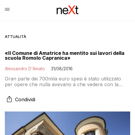
ATTUALITÀ
«Il Comune di Amatrice ha mentito sui lavori della
scuola Romolo Capranica»
Alessandro D'Amato
31/08/2016
Gran parte dei 700mila euro spesi è stato utilizzato
per opere che nulla avevano a che vedere con la
messa in sicurezza dell’istituto. Ma fuori dalla scuola
era stato affisso un avviso pubblico che vantava
Condividi
l’adeguamento sismico…