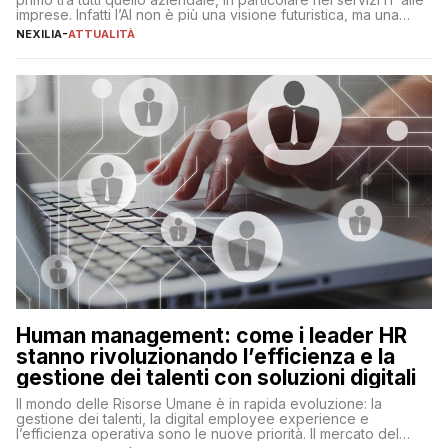
imprese. Infatti l’AI non è più una visione futuristica, ma una
realtà operativa che sta portando a un cambio significativo in
NEXILIA
-
ATTUALITÀ
ogni ambito. L’inserimento delle tecnologie di intelligenza
artificiale porta non solo all’ottimizzazione di diverse
operazioni, bensì comporta […]
Human management: come i leader HR
stanno rivoluzionando l’efficienza e la
gestione dei talenti con soluzioni digitali
Il mondo delle Risorse Umane è in rapida evoluzione: la
gestione dei talenti, la digital employee experience e
l’efficienza operativa sono le nuove priorità. Il mercato del