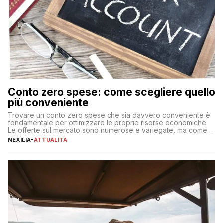
Conto zero spese: come scegliere quello
più conveniente
Trovare un conto zero spese che sia davvero conveniente è
fondamentale per ottimizzare le proprie risorse economiche.
Le offerte sul mercato sono numerose e variegate, ma come
individuare quella più adatta alle proprie esigenze senza
NEXILIA
-
ATTUALITÀ
incorrere in costi nascosti? Optare per un conto zero spese
significa eliminare le spese di gestione che spesso incidono
sul […]