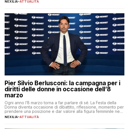
lavoro, d’altra parte, è sempre più competitivo con una lotta
NEXILIA
-
ATTUALITÀ
per aggiudicarsi i talenti più validi che si intensifica e le
aspettative dei dipendenti in continua evoluzione. I […]
Pier Silvio Berlusconi: la campagna per i
diritti delle donne in occasione dell’8
marzo
Ogni anno l’8 marzo torna a far parlare di sé. La Festa della
Donna diventa occasione di dibattito, riflessione, momento per
prendere una posizione e dar valore alla figura femminile nella
sua complessità e crucialità. A lanciare un messaggio “forte e
NEXILIA
-
ATTUALITÀ
chiaro” quest’anno è stato anche Pier Silvio Berlusconi,
amministratore delegato di Mediaset, che ha […]