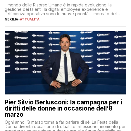
Il mondo delle Risorse Umane è in rapida evoluzione: la
gestione dei talenti, la digital employee experience e
l’efficienza operativa sono le nuove priorità. Il mercato del
lavoro, d’altra parte, è sempre più competitivo con una lotta
NEXILIA
-
ATTUALITÀ
per aggiudicarsi i talenti più validi che si intensifica e le
aspettative dei dipendenti in continua evoluzione. I […]
Pier Silvio Berlusconi: la campagna per i
diritti delle donne in occasione dell’8
marzo
Ogni anno l’8 marzo torna a far parlare di sé. La Festa della
Donna diventa occasione di dibattito, riflessione, momento per
prendere una posizione e dar valore alla figura femminile nella