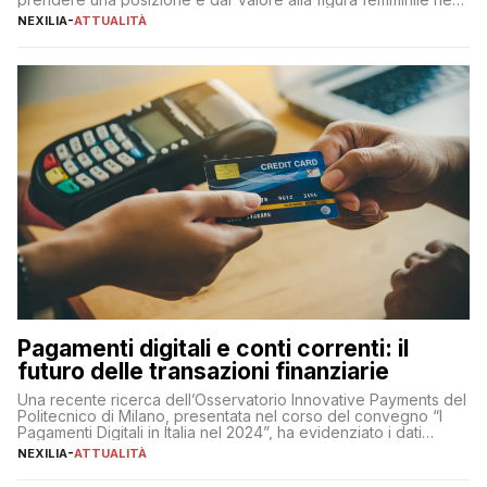
sua complessità e crucialità. A lanciare un messaggio “forte e
NEXILIA
-
ATTUALITÀ
chiaro” quest’anno è stato anche Pier Silvio Berlusconi,
amministratore delegato di Mediaset, che ha […]
Pagamenti digitali e conti correnti: il
futuro delle transazioni finanziarie
Una recente ricerca dell’Osservatorio Innovative Payments del
Politecnico di Milano, presentata nel corso del convegno “I
Pagamenti Digitali in Italia nel 2024”, ha evidenziato i dati
definitivi del primo semestre 2024 relativamente alle
NEXILIA
-
ATTUALITÀ
transazioni dei pagamenti digitali con carta nel nostro Paese:
223 miliardi di euro. Si ritiene che il totale relativo ai 12 mesi […]