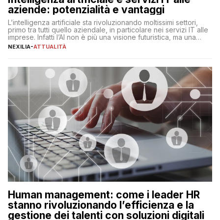
aziende: potenzialità e vantaggi
L’intelligenza artificiale sta rivoluzionando moltissimi settori,
primo tra tutti quello aziendale, in particolare nei servizi IT alle
imprese. Infatti l’AI non è più una visione futuristica, ma una
realtà operativa che sta portando a un cambio significativo in
NEXILIA
-
ATTUALITÀ
ogni ambito. L’inserimento delle tecnologie di intelligenza
artificiale porta non solo all’ottimizzazione di diverse
operazioni, bensì comporta […]
Human management: come i leader HR
stanno rivoluzionando l’efficienza e la
gestione dei talenti con soluzioni digitali