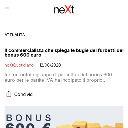
ATTUALITÀ
Il commercialista che spiega le bugie dei furbetti del
bonus 600 euro
neXtQuotidiano
12/08/2020
Ieri un nutrito gruppo di percettori del bonus 600
euro per le partite IVA ha incolpato il proprio
commercialista per aver fatto richiesta a sua insaputa.
Oggi Giorgio Luchetta, vicepresidente del Consiglio
Condividi
nazionale dell’Ordine dei Commercialisti, spiega che si
tratta di una bugia