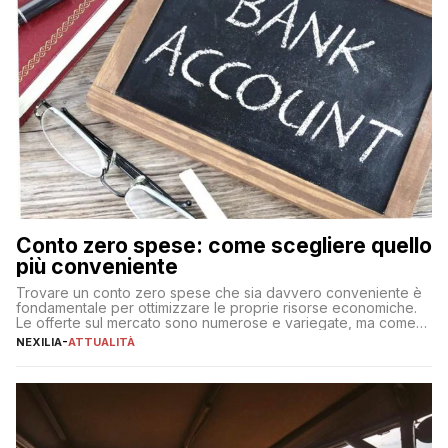
Conto zero spese: come scegliere quello
più conveniente
Trovare un conto zero spese che sia davvero conveniente è
fondamentale per ottimizzare le proprie risorse economiche.
Le offerte sul mercato sono numerose e variegate, ma come
individuare quella più adatta alle proprie esigenze senza
NEXILIA
-
ATTUALITÀ
incorrere in costi nascosti? Optare per un conto zero spese
significa eliminare le spese di gestione che spesso incidono
sul […]