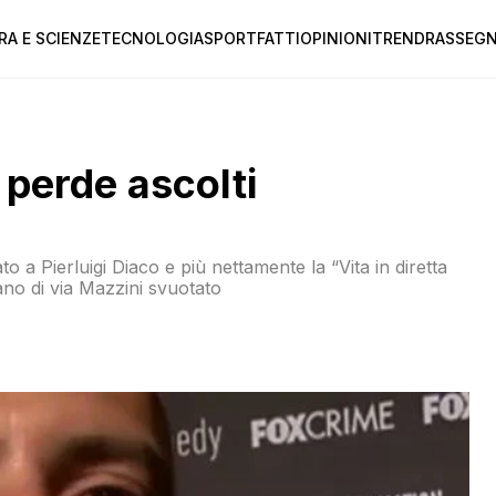
RA E SCIENZE
TECNOLOGIA
SPORT
FATTI
OPINIONI
TREND
RASSEGN
 perde ascolti
o a Pierluigi Diaco e più nettamente la “Vita in diretta
iano di via Mazzini svuotato