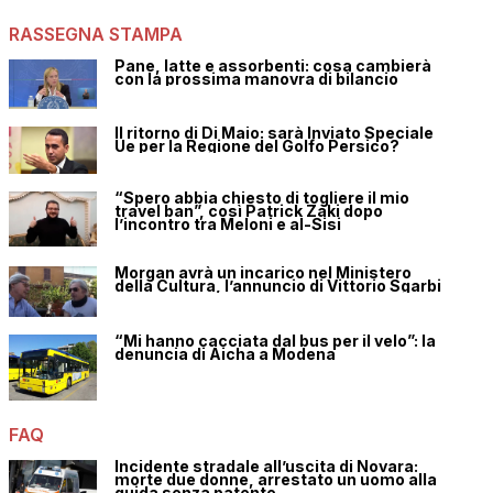
RASSEGNA STAMPA
Pane, latte e assorbenti: cosa cambierà
con la prossima manovra di bilancio
Il ritorno di Di Maio: sarà Inviato Speciale
Ue per la Regione del Golfo Persico?
“Spero abbia chiesto di togliere il mio
travel ban”, così Patrick Zaki dopo
l’incontro tra Meloni e al-Sisi
Morgan avrà un incarico nel Ministero
della Cultura, l’annuncio di Vittorio Sgarbi
“Mi hanno cacciata dal bus per il velo”: la
denuncia di Aicha a Modena
FAQ
Incidente stradale all’uscita di Novara:
morte due donne, arrestato un uomo alla
guida senza patente