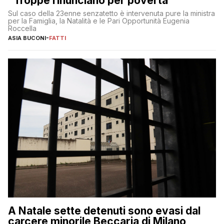
“Troppe rinunciano per povertà”
Sul caso della 23enne senzatetto è intervenuta pure la ministra
per la Famiglia, la Natalità e le Pari Opportunità Eugenia
Roccella
ASIA BUCONI
-
FATTI
A Natale sette detenuti sono evasi dal
carcere minorile Beccaria di Milano