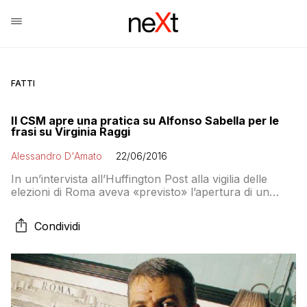
FATTI
Il CSM apre una pratica su Alfonso Sabella per le
frasi su Virginia Raggi
Alessandro D'Amato
22/06/2016
In un’intervista all’Huffington Post alla vigilia delle
elezioni di Roma aveva «previsto» l’apertura di un
fascicolo di indagine da parte della Procura di Roma
sulla vicenda delle consulenze alla ASL di
Condividi
Civitavecchia di Virginia Raggi. Oggi il CSM apre un
fascicolo sulle sue affermazioni