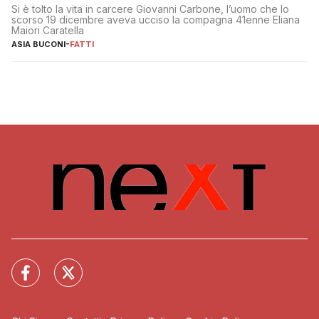
Si è tolto la vita in carcere Giovanni Carbone, l’uomo che lo
scorso 19 dicembre aveva ucciso la compagna 41enne Eliana
Maiori Caratella
ASIA BUCONI
-
FATTI