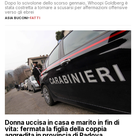
Dopo lo scivolone dello scorso gennaio, Whoopi Goldberg è
stata costretta a tornare a scusarsi per affermazioni offensive
verso gli ebrei
ASIA BUCONI
-
FATTI
Donna uccisa in casa e marito in fin di
vita: fermata la figlia della coppia
aggredita in provincia di Padova