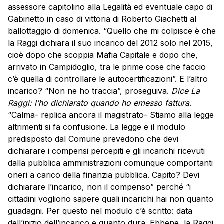
assessore capitolino alla Legalità ed eventuale capo di
Gabinetto in caso di vittoria di Roberto Giachetti al
ballottaggio di domenica. “Quello che mi colpisce è che
la Raggi dichiara il suo incarico del 2012 solo nel 2015,
cioè dopo che scoppia Mafia Capitale e dopo che,
arrivato in Campidoglio, tra le prime cose che faccio
c’è quella di controllare le autocertificazioni”. E l’altro
incarico? “Non ne ho traccia”, proseguiva.
Dice La
Raggi: l’ho dichiarato quando ho emesso fattura
.
“Calma- replica ancora il magistrato- Stiamo alla legge
altrimenti si fa confusione. La legge e il modulo
predisposto dal Comune prevedono che devi
dichiarare i compensi percepiti e gli incarichi ricevuti
dalla pubblica amministrazioni comunque comportanti
oneri a carico della finanzia pubblica. Capito? Devi
dichiarare l’incarico, non il compenso” perché “i
cittadini vogliono sapere quali incarichi hai non quanto
guadagni. Per questo nel modulo c’è scritto: data
dell’inizio dell’incarico e quanto dura. Ebbene, la Raggi