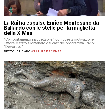
La Rai ha espulso Enrico Montesano da
Ballando con le stelle per la maglietta
della X Mas
“Comportamento inaccettabile”: con questa motivazione
l’attore è stato allontanato dal cast del programma. L’Anpi:
“Doveroso”
NEXTQUOTIDIANO
-
CULTURA E SCIENZE