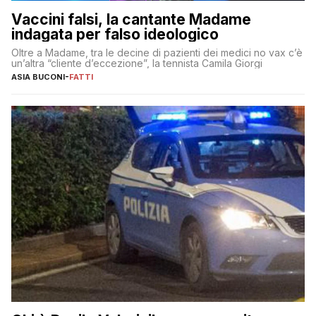
Vaccini falsi, la cantante Madame
indagata per falso ideologico
Oltre a Madame, tra le decine di pazienti dei medici no vax c’è
un’altra “cliente d’eccezione”, la tennista Camila Giorgi
ASIA BUCONI
-
FATTI