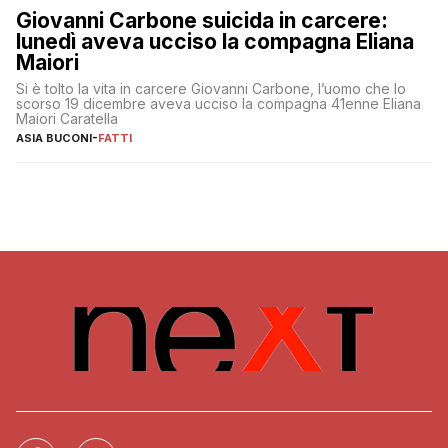
Giovanni Carbone suicida in carcere:
lunedì aveva ucciso la compagna Eliana
Maiori
Si è tolto la vita in carcere Giovanni Carbone, l’uomo che lo
scorso 19 dicembre aveva ucciso la compagna 41enne Eliana
Maiori Caratella
ASIA BUCONI
-
FATTI