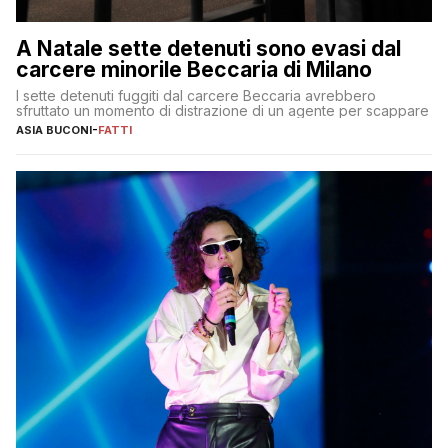
A Natale sette detenuti sono evasi dal
carcere minorile Beccaria di Milano
I sette detenuti fuggiti dal carcere Beccaria avrebbero
sfruttato un momento di distrazione di un agente per scappare
ASIA BUCONI
-
FATTI