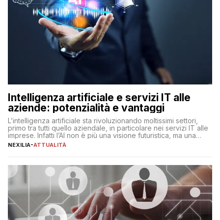
Intelligenza artificiale e servizi IT alle
aziende: potenzialità e vantaggi
L’intelligenza artificiale sta rivoluzionando moltissimi settori,
primo tra tutti quello aziendale, in particolare nei servizi IT alle
imprese. Infatti l’AI non è più una visione futuristica, ma una
realtà operativa che sta portando a un cambio significativo in
NEXILIA
-
ATTUALITÀ
ogni ambito. L’inserimento delle tecnologie di intelligenza
artificiale porta non solo all’ottimizzazione di diverse
operazioni, bensì comporta […]