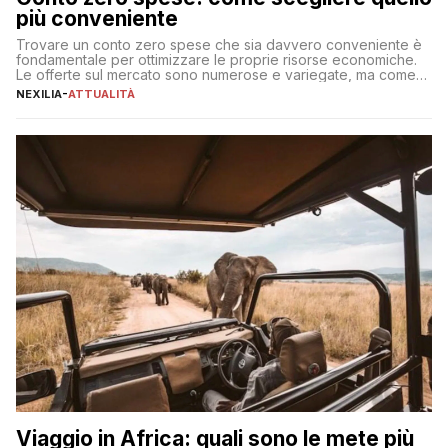
più conveniente
Trovare un conto zero spese che sia davvero conveniente è
fondamentale per ottimizzare le proprie risorse economiche.
Le offerte sul mercato sono numerose e variegate, ma come
individuare quella più adatta alle proprie esigenze senza
NEXILIA
-
ATTUALITÀ
incorrere in costi nascosti? Optare per un conto zero spese
significa eliminare le spese di gestione che spesso incidono
sul […]
Viaggio in Africa: quali sono le mete più