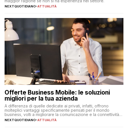
maggior ragione se non si ha esperienza nel settore.
NEXTQUOTIDIANO
-
ATTUALITÀ
Offerte Business Mobile: le soluzioni
migliori per la tua azienda
A differenza di quelle dedicate ai privati, infatti, offrono
molteplici vantaggi specificamente pensati per il mondo
business, volti a migliorare la comunicazione e la connettività
degli utenti
NEXTQUOTIDIANO
-
ATTUALITÀ