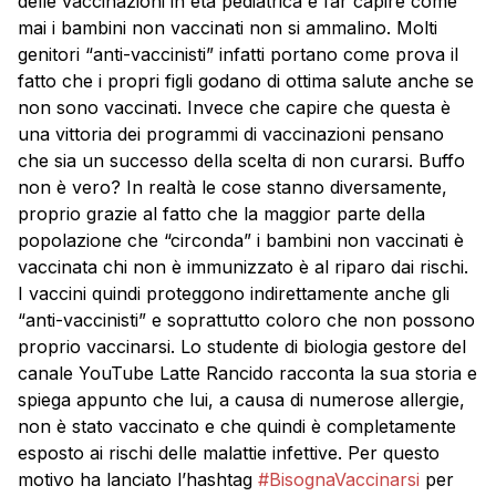
delle vaccinazioni in età pediatrica e far capire come
mai i bambini non vaccinati non si ammalino. Molti
genitori “anti-vaccinisti” infatti portano come prova il
fatto che i propri figli godano di ottima salute anche se
non sono vaccinati. Invece che capire che questa è
una vittoria dei programmi di vaccinazioni pensano
che sia un successo della scelta di non curarsi. Buffo
non è vero? In realtà le cose stanno diversamente,
proprio grazie al fatto che la maggior parte della
popolazione che “circonda” i bambini non vaccinati è
vaccinata chi non è immunizzato è al riparo dai rischi.
I vaccini quindi proteggono indirettamente anche gli
“anti-vaccinisti” e soprattutto coloro che non possono
proprio vaccinarsi. Lo studente di biologia gestore del
canale YouTube Latte Rancido racconta la sua storia e
spiega appunto che lui, a causa di numerose allergie,
non è stato vaccinato e che quindi è completamente
esposto ai rischi delle malattie infettive. Per questo
motivo ha lanciato l’hashtag
#‎
BisognaVaccinarsi‬
per