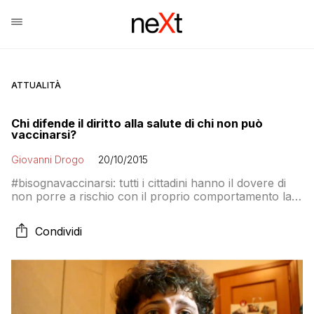
ATTUALITÀ
Chi difende il diritto alla salute di chi non può
vaccinarsi?
Giovanni Drogo
20/10/2015
#bisognavaccinarsi: tutti i cittadini hanno il dovere di
non porre a rischio con il proprio comportamento la
salute altrui, ce lo spiega Latte Rancido che è una di
quelle persone che non può vaccinarsi e quindi è in
Condividi
pericolo a causa delle scelte degli anti-vax