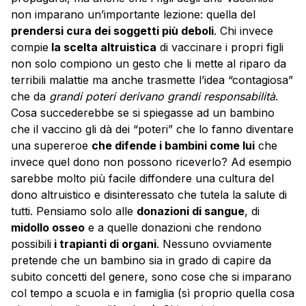
non imparano un’importante lezione: quella del
prendersi cura dei soggetti più deboli
. Chi invece
compie
la scelta altruistica
di vaccinare i propri figli
non solo compiono un gesto che li mette al riparo da
terribili malattie ma anche trasmette l’idea “contagiosa”
che da
grandi poteri derivano grandi responsabilità
.
Cosa succederebbe se si spiegasse ad un bambino
che il vaccino gli dà dei “poteri” che lo fanno diventare
una supereroe
che difende i bambini come lui
che
invece quel dono non possono riceverlo? Ad esempio
sarebbe molto più facile diffondere una cultura del
dono altruistico e disinteressato che tutela la salute di
tutti. Pensiamo solo alle
donazioni di sangue
, di
midollo osseo
e a quelle donazioni che rendono
possibili
i trapianti di organi
. Nessuno ovviamente
pretende che un bambino sia in grado di capire da
subito concetti del genere, sono cose che si imparano
col tempo a scuola e in famiglia (sì proprio quella cosa