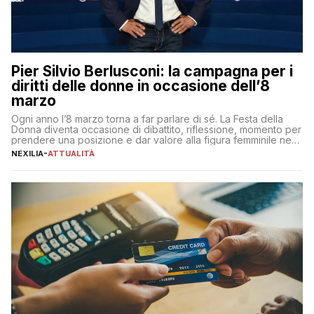
Pier Silvio Berlusconi: la campagna per i
diritti delle donne in occasione dell’8
marzo
Ogni anno l’8 marzo torna a far parlare di sé. La Festa della
Donna diventa occasione di dibattito, riflessione, momento per
prendere una posizione e dar valore alla figura femminile nella
sua complessità e crucialità. A lanciare un messaggio “forte e
NEXILIA
-
ATTUALITÀ
chiaro” quest’anno è stato anche Pier Silvio Berlusconi,
amministratore delegato di Mediaset, che ha […]