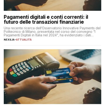
Pagamenti digitali e conti correnti: il
futuro delle transazioni finanziarie
Una recente ricerca dell’Osservatorio Innovative Payments del
Politecnico di Milano, presentata nel corso del convegno “I
Pagamenti Digitali in Italia nel 2024”, ha evidenziato i dati
definitivi del primo semestre 2024 relativamente alle
NEXILIA
-
ATTUALITÀ
transazioni dei pagamenti digitali con carta nel nostro Paese:
223 miliardi di euro. Si ritiene che il totale relativo ai 12 mesi […]