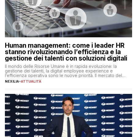
Human management: come i leader HR
stanno rivoluzionando l’efficienza e la
gestione dei talenti con soluzioni digitali
Il mondo delle Risorse Umane è in rapida evoluzione: la
gestione dei talenti, la digital employee experience e
l’efficienza operativa sono le nuove priorità. Il mercato del
lavoro, d’altra parte, è sempre più competitivo con una lotta
NEXILIA
-
ATTUALITÀ
per aggiudicarsi i talenti più validi che si intensifica e le
aspettative dei dipendenti in continua evoluzione. I […]