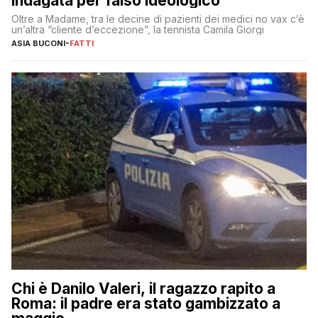
indagata per falso ideologico
Oltre a Madame, tra le decine di pazienti dei medici no vax c’è
un’altra “cliente d’eccezione”, la tennista Camila Giorgi
ASIA BUCONI
-
FATTI
Chi è Danilo Valeri, il ragazzo rapito a
Roma: il padre era stato gambizzato a