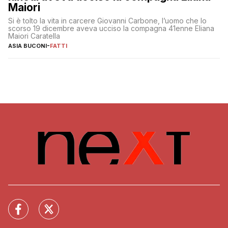
Maiori
Si è tolto la vita in carcere Giovanni Carbone, l’uomo che lo
scorso 19 dicembre aveva ucciso la compagna 41enne Eliana
Maiori Caratella
ASIA BUCONI
-
FATTI