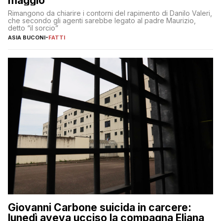
maggio
Rimangono da chiarire i contorni del rapimento di Danilo Valeri,
che secondo gli agenti sarebbe legato al padre Maurizio,
detto “il sorcio”
ASIA BUCONI
-
FATTI
Giovanni Carbone suicida in carcere:
lunedì aveva ucciso la compagna Eliana