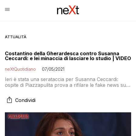
ATTUALITÀ
Costantino della Gherardesca contro Susanna
Ceccardi: e lei minaccia di lasciare lo studio | VIDEO
neXtQuotidiano
07/05/2021
Ieri è stata una serataccia per Susanna Ceccardi:
ospite di Piazzapulita prova a rifilare le fake news sul
DDL Zan, viene smentita e poi quando è in difficoltà
minaccia di lasciare lo studio
Condividi