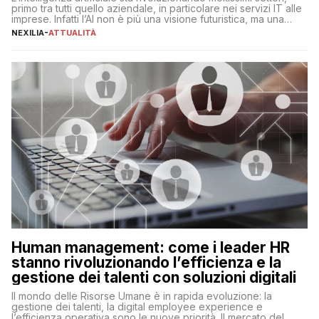
primo tra tutti quello aziendale, in particolare nei servizi IT alle
imprese. Infatti l’AI non è più una visione futuristica, ma una
realtà operativa che sta portando a un cambio significativo in
NEXILIA
-
ATTUALITÀ
ogni ambito. L’inserimento delle tecnologie di intelligenza
artificiale porta non solo all’ottimizzazione di diverse
operazioni, bensì comporta […]
Human management: come i leader HR
stanno rivoluzionando l’efficienza e la
gestione dei talenti con soluzioni digitali
Il mondo delle Risorse Umane è in rapida evoluzione: la
gestione dei talenti, la digital employee experience e
l’efficienza operativa sono le nuove priorità. Il mercato del