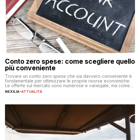
Conto zero spese: come scegliere quello
più conveniente
Trovare un conto zero spese che sia davvero conveniente è
fondamentale per ottimizzare le proprie risorse economiche.
Le offerte sul mercato sono numerose e variegate, ma come
individuare quella più adatta alle proprie esigenze senza
NEXILIA
-
ATTUALITÀ
incorrere in costi nascosti? Optare per un conto zero spese
significa eliminare le spese di gestione che spesso incidono
sul […]