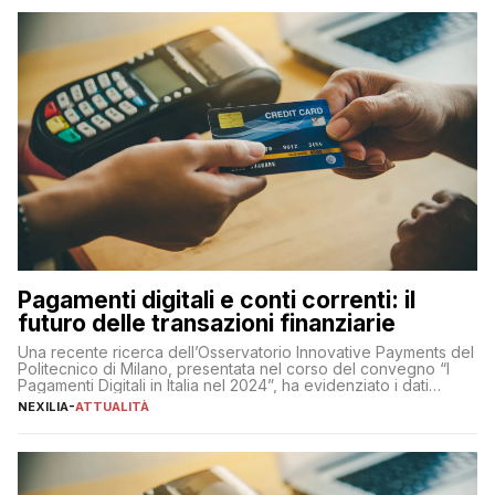
Pagamenti digitali e conti correnti: il
futuro delle transazioni finanziarie
Una recente ricerca dell’Osservatorio Innovative Payments del
Politecnico di Milano, presentata nel corso del convegno “I
Pagamenti Digitali in Italia nel 2024”, ha evidenziato i dati
definitivi del primo semestre 2024 relativamente alle
NEXILIA
-
ATTUALITÀ
transazioni dei pagamenti digitali con carta nel nostro Paese:
223 miliardi di euro. Si ritiene che il totale relativo ai 12 mesi […]