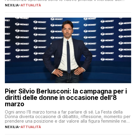
lavoro, d’altra parte, è sempre più competitivo con una lotta
NEXILIA
-
ATTUALITÀ
per aggiudicarsi i talenti più validi che si intensifica e le
aspettative dei dipendenti in continua evoluzione. I […]
Pier Silvio Berlusconi: la campagna per i
diritti delle donne in occasione dell’8
marzo
Ogni anno l’8 marzo torna a far parlare di sé. La Festa della
Donna diventa occasione di dibattito, riflessione, momento per
prendere una posizione e dar valore alla figura femminile nella
sua complessità e crucialità. A lanciare un messaggio “forte e
NEXILIA
-
ATTUALITÀ
chiaro” quest’anno è stato anche Pier Silvio Berlusconi,
amministratore delegato di Mediaset, che ha […]