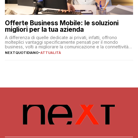
Offerte Business Mobile: le soluzioni
migliori per la tua azienda
A differenza di quelle dedicate ai privati, infatti, offrono
molteplici vantaggi specificamente pensati per il mondo
business, volti a migliorare la comunicazione e la connettività
degli utenti
NEXTQUOTIDIANO
-
ATTUALITÀ