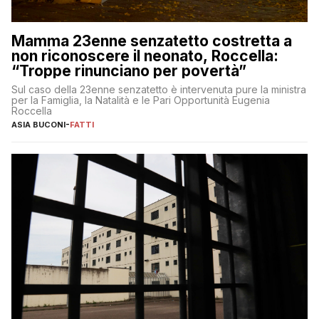
Mamma 23enne senzatetto costretta a
non riconoscere il neonato, Roccella:
“Troppe rinunciano per povertà”
Sul caso della 23enne senzatetto è intervenuta pure la ministra
per la Famiglia, la Natalità e le Pari Opportunità Eugenia
Roccella
ASIA BUCONI
-
FATTI