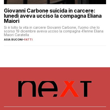
Giovanni Carbone suicida in carcere:
lunedì aveva ucciso la compagna Eliana
Maiori
Si è tolto la vita in carcere Giovanni Carbone, l’uomo che lo
scorso 19 dicembre aveva ucciso la compagna 41enne Eliana
Maiori Caratella
ASIA BUCONI
-
FATTI