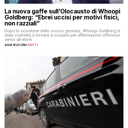
La nuova gaffe sull’Olocausto di Whoopi
Goldberg: “Ebrei uccisi per motivi fisici,
non razziali”
Dopo lo scivolone dello scorso gennaio, Whoopi Goldberg è
stata costretta a tornare a scusarsi per affermazioni offensive
verso gli ebrei
ASIA BUCONI
-
FATTI