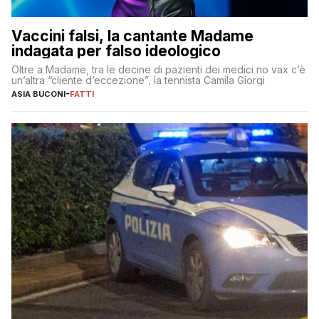
Vaccini falsi, la cantante Madame
indagata per falso ideologico
Oltre a Madame, tra le decine di pazienti dei medici no vax c’è
un’altra “cliente d’eccezione”, la tennista Camila Giorgi
ASIA BUCONI
-
FATTI