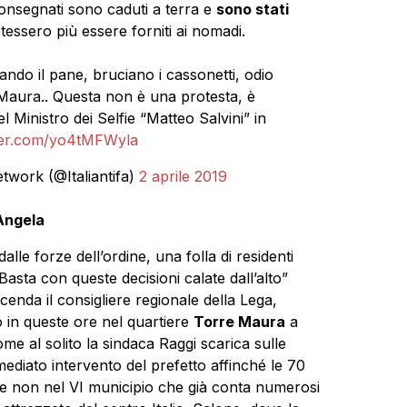
onsegnati sono caduti a terra e
sono stati
essero più essere forniti ai nomadi.
ando il pane, bruciano i cassonetti, odio
Maura.. Questa non è una protesta, è
Ministro dei Selfie “Matteo Salvini” in
tter.com/yo4tMFWyla
etwork (@Italiantifa)
2 aprile 2019
 Angela
alle forze dell’ordine, una folla di residenti
Basta con queste decisioni calate dall’alto”
icenda il consigliere regionale della Lega,
 in queste ore nel quartiere
Torre Maura
a
me al solito la sindaca Raggi scarica sulle
mmediato intervento del prefetto affinché le 70
 e non nel VI municipio che già conta numerosi