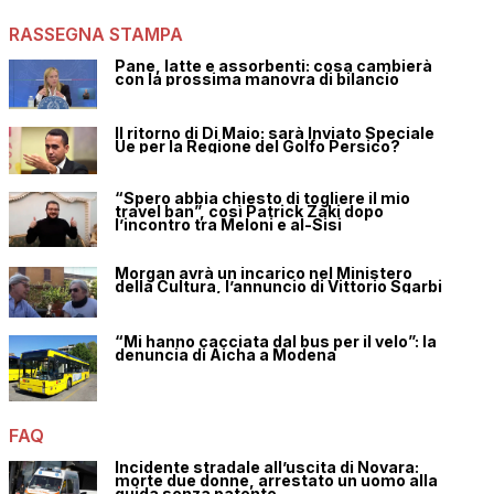
RASSEGNA STAMPA
Pane, latte e assorbenti: cosa cambierà
con la prossima manovra di bilancio
Il ritorno di Di Maio: sarà Inviato Speciale
Ue per la Regione del Golfo Persico?
“Spero abbia chiesto di togliere il mio
travel ban”, così Patrick Zaki dopo
l’incontro tra Meloni e al-Sisi
Morgan avrà un incarico nel Ministero
della Cultura, l’annuncio di Vittorio Sgarbi
“Mi hanno cacciata dal bus per il velo”: la
denuncia di Aicha a Modena
FAQ
Incidente stradale all’uscita di Novara:
morte due donne, arrestato un uomo alla
guida senza patente