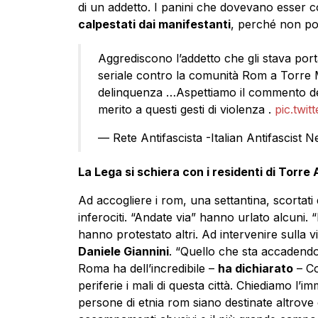
di un addetto. I panini che dovevano esser c
calpestati dai manifestanti
, perché non pot
Aggrediscono l’addetto che gli stava port
seriale contro la comunità Rom a Torre 
delinquenza …Aspettiamo il commento del 
merito a questi gesti di violenza .
pic.twi
— Rete Antifascista -Italian Antifascist N
La Lega si schiera con i residenti di Torre
Ad accogliere i rom, una settantina, scortati d
inferociti. “Andate via” hanno urlato alcuni. “
hanno protestato altri. Ad intervenire sulla v
Daniele Giannini
. “Quello che sta accadendo
Roma ha dell’incredibile –
ha dichiarato
– Co
periferie i mali di questa città. Chiediamo l’i
persone di etnia rom siano destinate altrove