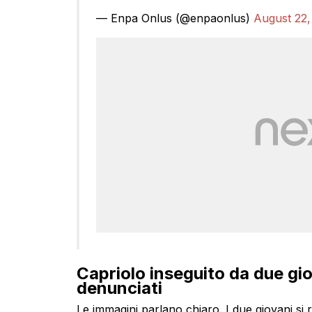
— Enpa Onlus (@enpaonlus)
August 22,
Capriolo inseguito da due gio
denunciati
Le immagini parlano chiaro. I due giovani si 