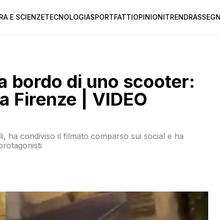
RA E SCIENZE
TECNOLOGIA
SPORT
FATTI
OPINIONI
TREND
RASSEGN
a bordo di uno scooter:
 a Firenze | VIDEO
i, ha condiviso il filmato comparso sui social e ha
protagonisti