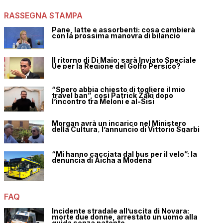
RASSEGNA STAMPA
Pane, latte e assorbenti: cosa cambierà
con la prossima manovra di bilancio
Il ritorno di Di Maio: sarà Inviato Speciale
Ue per la Regione del Golfo Persico?
“Spero abbia chiesto di togliere il mio
travel ban”, così Patrick Zaki dopo
l’incontro tra Meloni e al-Sisi
Morgan avrà un incarico nel Ministero
della Cultura, l’annuncio di Vittorio Sgarbi
“Mi hanno cacciata dal bus per il velo”: la
denuncia di Aicha a Modena
FAQ
Incidente stradale all’uscita di Novara:
morte due donne, arrestato un uomo alla
guida senza patente