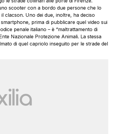
 le strade collinari alle porte di Firenze.
a uno scooter con a bordo due persone che lo
l clacson. Uno dei due, inoltre, ha deciso
 smartphone, prima di pubblicare quel video sui
 codice penale italiano – è “maltrattamento di
l’Ente Nazionale Protezione Animali. La stessa
filmato di quel capriolo inseguito per le strade del