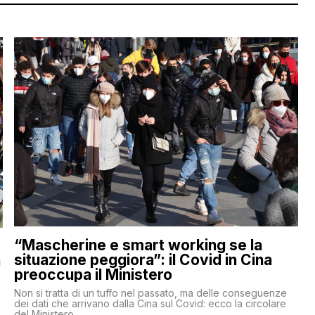
“Mascherine e smart working se la
situazione peggiora”: il Covid in Cina
a
preoccupa il Ministero
Non si tratta di un tuffo nel passato, ma delle conseguenze
e
dei dati che arrivano dalla Cina sul Covid: ecco la circolare
del Ministero