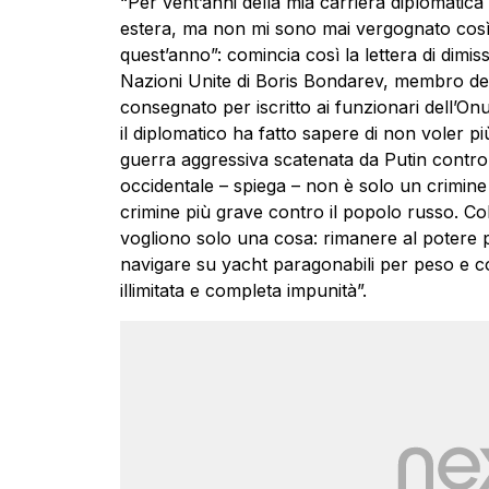
“Per vent’anni della mia carriera diplomatica h
estera, ma non mi sono mai vergognato così 
quest’anno”: comincia così la lettera di dimiss
Nazioni Unite di Boris Bondarev, membro de
consegnato per iscritto ai funzionari dell’On
il diplomatico ha fatto sapere di non voler 
guerra aggressiva scatenata da Putin contro 
occidentale – spiega – non è solo un crimine
crimine più grave contro il popolo russo. C
vogliono solo una cosa: rimanere al potere p
navigare su yacht paragonabili per peso e co
illimitata e completa impunità”.