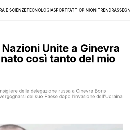
RA E SCIENZE
TECNOLOGIA
SPORT
FATTI
OPINIONI
TREND
RASSEGN
e Nazioni Unite a Ginevra
nato così tanto del mio
onsigliere della delegazione russa a Ginevra Boris
vergognarsi del suo Paese dopo l’invasione dell’Ucraina