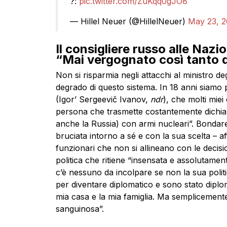
?:
pic.twitter.com/ZuKqq0gJO8
— Hillel Neuer (@HillelNeuer)
May 23, 2
Il consigliere russo alle Nazi
“Mai vergognato così tanto 
Non si risparmia negli attacchi al ministro deg
degrado di questo sistema. In 18 anni siamo p
(Igor’ Sergeevič Ivanov,
ndr
), che molti miei
persona che trasmette costantemente dichiar
anche la Russia) con armi nucleari”. Bondar
bruciata intorno a sé e con la sua scelta – af
funzionari che non si allineano con le decisi
politica che ritiene “insensata e assolutament
c’è nessuno da incolpare se non la sua polit
per diventare diplomatico e sono stato diplom
mia casa e la mia famiglia. Ma semplicement
sanguinosa”.