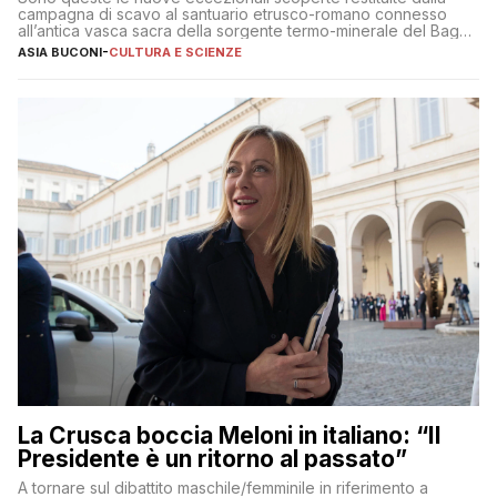
campagna di scavo al santuario etrusco-romano connesso
all’antica vasca sacra della sorgente termo-minerale del Bagno
Grande
ASIA BUCONI
-
CULTURA E SCIENZE
La Crusca boccia Meloni in italiano: “Il
Presidente è un ritorno al passato”
A tornare sul dibattito maschile/femminile in riferimento a