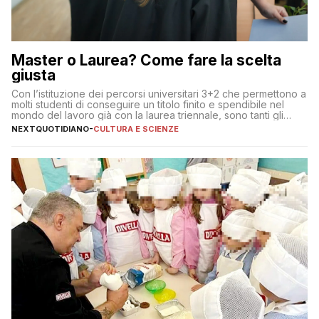
Master o Laurea? Come fare la scelta
giusta
Con l’istituzione dei percorsi universitari 3+2 che permettono a
molti studenti di conseguire un titolo finito e spendibile nel
mondo del lavoro già con la laurea triennale, sono tanti gli
interrogativi che si pongono gli studenti una volta raggiunto
NEXTQUOTIDIANO
-
CULTURA E SCIENZE
l’obiettivo di primo livello