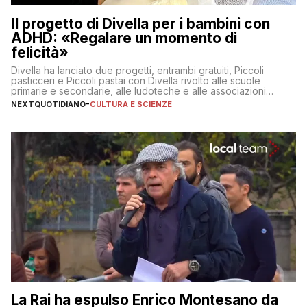
Il progetto di Divella per i bambini con
ADHD: «Regalare un momento di
felicità»
Divella ha lanciato due progetti, entrambi gratuiti, Piccoli
pasticceri e Piccoli pastai con Divella rivolto alle scuole
primarie e secondarie, alle ludoteche e alle associazioni
pugliesi che si occupano di bambini con ADHD
NEXTQUOTIDIANO
-
CULTURA E SCIENZE
La Rai ha espulso Enrico Montesano da