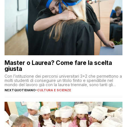
Master o Laurea? Come fare la scelta
giusta
Con l’istituzione dei percorsi universitari 3+2 che permettono a
molti studenti di conseguire un titolo finito e spendibile nel
mondo del lavoro già con la laurea triennale, sono tanti gli
interrogativi che si pongono gli studenti una volta raggiunto
NEXTQUOTIDIANO
-
CULTURA E SCIENZE
l’obiettivo di primo livello