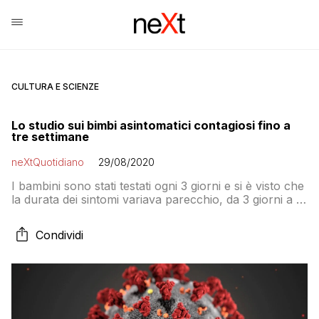
CULTURA E SCIENZE
Lo studio sui bimbi asintomatici contagiosi fino a
tre settimane
neXtQuotidiano
29/08/2020
I bambini sono stati testati ogni 3 giorni e si è visto che
la durata dei sintomi variava parecchio, da 3 giorni a 3
settimane. Mentre il virus è rimasto rilevabile in media
per 2,5 settimane, una parte significativa dei bambini –
Condividi
circa 1/5 degli asintomatici e la metà di quelli sintomatici
– ha continuato a diffondere il virus per 3 settiman