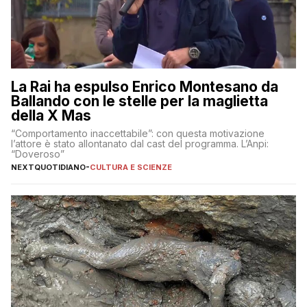
La Rai ha espulso Enrico Montesano da
Ballando con le stelle per la maglietta
della X Mas
“Comportamento inaccettabile”: con questa motivazione
l’attore è stato allontanato dal cast del programma. L’Anpi:
“Doveroso”
NEXTQUOTIDIANO
-
CULTURA E SCIENZE