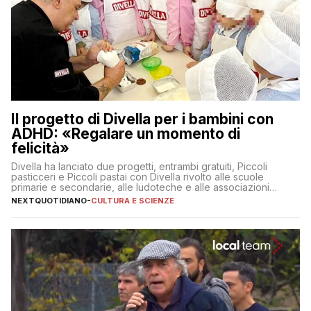
Il progetto di Divella per i bambini con
ADHD: «Regalare un momento di
felicità»
Divella ha lanciato due progetti, entrambi gratuiti, Piccoli
pasticceri e Piccoli pastai con Divella rivolto alle scuole
primarie e secondarie, alle ludoteche e alle associazioni
pugliesi che si occupano di bambini con ADHD
NEXTQUOTIDIANO
-
CULTURA E SCIENZE