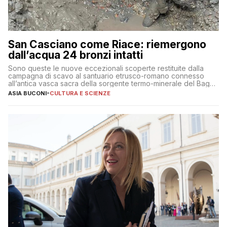
San Casciano come Riace: riemergono
dall’acqua 24 bronzi intatti
Sono queste le nuove eccezionali scoperte restituite dalla
campagna di scavo al santuario etrusco-romano connesso
all’antica vasca sacra della sorgente termo-minerale del Bagno
Grande
ASIA BUCONI
-
CULTURA E SCIENZE