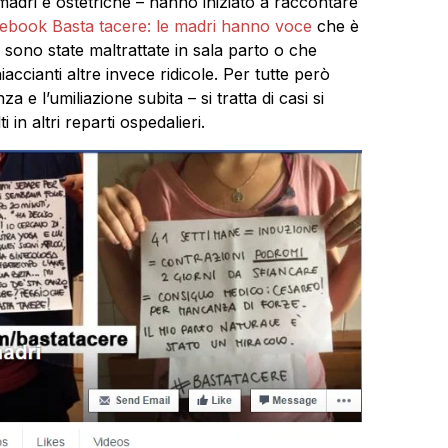
adri e ostetriche – hanno iniziato a raccontare
cebook Basta tacere: le madri hanno voce
che è
sono state maltrattate in sala parto o che
ccianti altre invece ridicole. Per tutte però
e l’umiliazione subita – si tratta di casi si
n altri reparti ospedalieri.