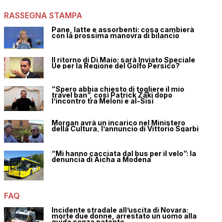
RASSEGNA STAMPA
Pane, latte e assorbenti: cosa cambierà
con la prossima manovra di bilancio
Il ritorno di Di Maio: sarà Inviato Speciale
Ue per la Regione del Golfo Persico?
“Spero abbia chiesto di togliere il mio
travel ban”, così Patrick Zaki dopo
l’incontro tra Meloni e al-Sisi
Morgan avrà un incarico nel Ministero
della Cultura, l’annuncio di Vittorio Sgarbi
“Mi hanno cacciata dal bus per il velo”: la
denuncia di Aicha a Modena
FAQ
Incidente stradale all’uscita di Novara:
morte due donne, arrestato un uomo alla
guida senza patente