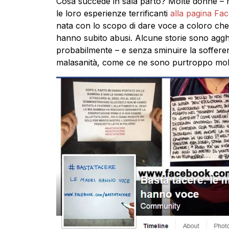
Cosa succede in sala parto? Molte donne – m
le loro esperienze terrificanti
alla pagina Fa
nata con lo scopo di dare voce a coloro che 
hanno subito abusi. Alcune storie sono agghia
probabilmente – e senza sminuire la sofferenza 
malasanità, come ce ne sono purtroppo molti i