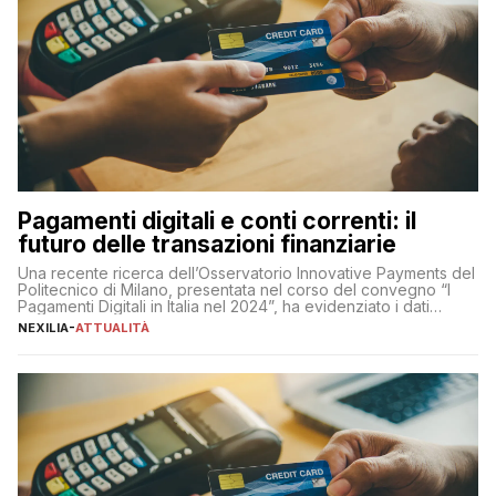
Pagamenti digitali e conti correnti: il
futuro delle transazioni finanziarie
Una recente ricerca dell’Osservatorio Innovative Payments del
Politecnico di Milano, presentata nel corso del convegno “I
Pagamenti Digitali in Italia nel 2024”, ha evidenziato i dati
definitivi del primo semestre 2024 relativamente alle
NEXILIA
-
ATTUALITÀ
transazioni dei pagamenti digitali con carta nel nostro Paese:
223 miliardi di euro. Si ritiene che il totale relativo ai 12 mesi […]