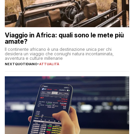
Viaggio in Africa: quali sono le mete più
amate?
Il continente africano è una destinazione unica per chi
desidera un viaggio che coniughi natura incontaminata,
avventura e culture millenarie
NEXTQUOTIDIANO
-
ATTUALITÀ