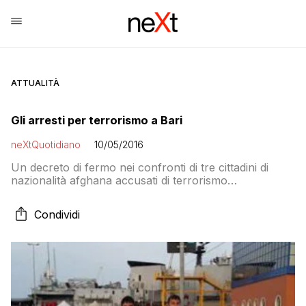
ATTUALITÀ
Gli arresti per terrorismo a Bari
neXtQuotidiano
10/05/2016
Un decreto di fermo nei confronti di tre cittadini di
nazionalità afghana accusati di terrorismo
internazionale è stato eseguito a Bari da Carabinieri del
Nucleo Investigativo e del Ros. Secondo le indagini
Condividi
coordinate dalla Dda i fermati progettavano attentati in
Italia e in Inghilterra