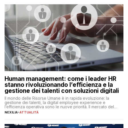
operazioni, bensì comporta […]
Human management: come i leader HR
stanno rivoluzionando l’efficienza e la
gestione dei talenti con soluzioni digitali
Il mondo delle Risorse Umane è in rapida evoluzione: la
gestione dei talenti, la digital employee experience e
l’efficienza operativa sono le nuove priorità. Il mercato del
lavoro, d’altra parte, è sempre più competitivo con una lotta
NEXILIA
-
ATTUALITÀ
per aggiudicarsi i talenti più validi che si intensifica e le
aspettative dei dipendenti in continua evoluzione. I […]