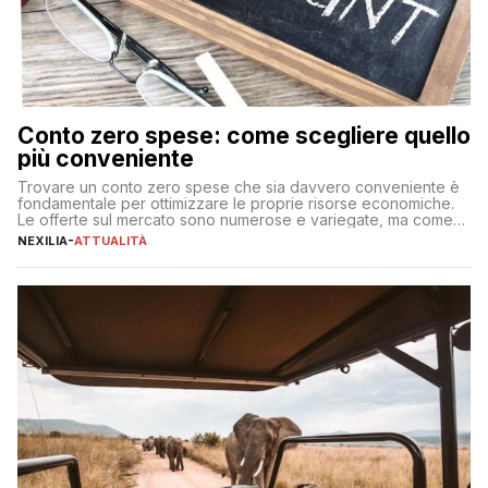
Conto zero spese: come scegliere quello
più conveniente
Trovare un conto zero spese che sia davvero conveniente è
fondamentale per ottimizzare le proprie risorse economiche.
Le offerte sul mercato sono numerose e variegate, ma come
individuare quella più adatta alle proprie esigenze senza
NEXILIA
-
ATTUALITÀ
incorrere in costi nascosti? Optare per un conto zero spese
significa eliminare le spese di gestione che spesso incidono
sul […]