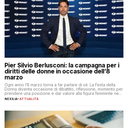
Pier Silvio Berlusconi: la campagna per i
diritti delle donne in occasione dell’8
marzo
Ogni anno l’8 marzo torna a far parlare di sé. La Festa della
Donna diventa occasione di dibattito, riflessione, momento per
prendere una posizione e dar valore alla figura femminile nella
sua complessità e crucialità. A lanciare un messaggio “forte e
NEXILIA
-
ATTUALITÀ
chiaro” quest’anno è stato anche Pier Silvio Berlusconi,
amministratore delegato di Mediaset, che ha […]