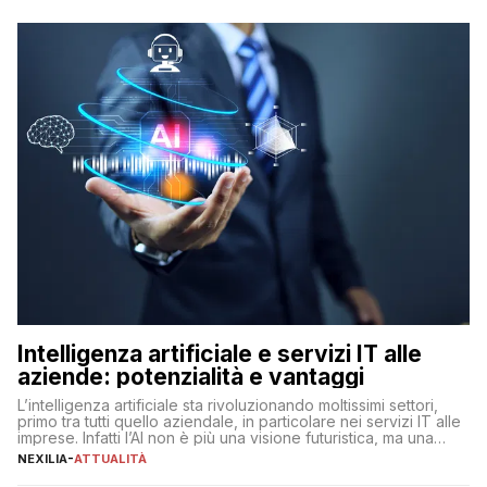
Intelligenza artificiale e servizi IT alle
aziende: potenzialità e vantaggi
L’intelligenza artificiale sta rivoluzionando moltissimi settori,
primo tra tutti quello aziendale, in particolare nei servizi IT alle
imprese. Infatti l’AI non è più una visione futuristica, ma una
realtà operativa che sta portando a un cambio significativo in
NEXILIA
-
ATTUALITÀ
ogni ambito. L’inserimento delle tecnologie di intelligenza
artificiale porta non solo all’ottimizzazione di diverse