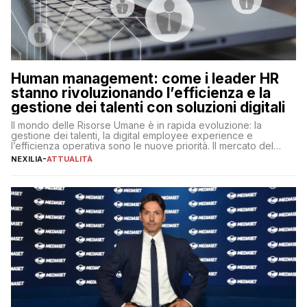
Human management: come i leader HR
stanno rivoluzionando l’efficienza e la
gestione dei talenti con soluzioni digitali
Il mondo delle Risorse Umane è in rapida evoluzione: la
gestione dei talenti, la digital employee experience e
l’efficienza operativa sono le nuove priorità. Il mercato del
lavoro, d’altra parte, è sempre più competitivo con una lotta
NEXILIA
-
ATTUALITÀ
per aggiudicarsi i talenti più validi che si intensifica e le
aspettative dei dipendenti in continua evoluzione. I […]