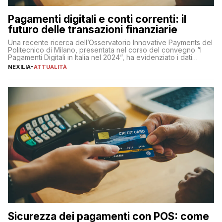
Pagamenti digitali e conti correnti: il
futuro delle transazioni finanziarie
Una recente ricerca dell’Osservatorio Innovative Payments del
Politecnico di Milano, presentata nel corso del convegno “I
Pagamenti Digitali in Italia nel 2024”, ha evidenziato i dati
definitivi del primo semestre 2024 relativamente alle
NEXILIA
-
ATTUALITÀ
transazioni dei pagamenti digitali con carta nel nostro Paese:
223 miliardi di euro. Si ritiene che il totale relativo ai 12 mesi […]
Sicurezza dei pagamenti con POS: come