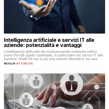
Intelligenza artificiale e servizi IT alle
aziende: potenzialità e vantaggi
L’intelligenza artificiale sta rivoluzionando moltissimi settori,
primo tra tutti quello aziendale, in particolare nei servizi IT alle
imprese. Infatti l’AI non è più una visione futuristica, ma una
realtà operativa che sta portando a un cambio significativo in
NEXILIA
-
ATTUALITÀ
ogni ambito. L’inserimento delle tecnologie di intelligenza
artificiale porta non solo all’ottimizzazione di diverse
operazioni, bensì comporta […]