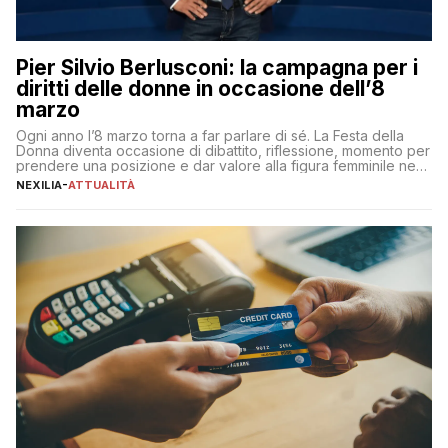
Pier Silvio Berlusconi: la campagna per i
diritti delle donne in occasione dell’8
marzo
Ogni anno l’8 marzo torna a far parlare di sé. La Festa della
Donna diventa occasione di dibattito, riflessione, momento per
prendere una posizione e dar valore alla figura femminile nella
sua complessità e crucialità. A lanciare un messaggio “forte e
NEXILIA
-
ATTUALITÀ
chiaro” quest’anno è stato anche Pier Silvio Berlusconi,
amministratore delegato di Mediaset, che ha […]