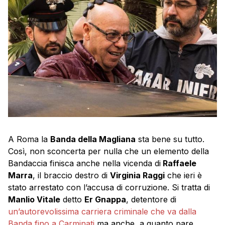
A Roma la
Banda della Magliana
sta bene su tutto.
Così, non sconcerta per nulla che un elemento della
Bandaccia finisca anche nella vicenda di
Raffaele
Marra
, il braccio destro di
Virginia Raggi
che ieri è
stato arrestato con l’accusa di corruzione. Si tratta di
Manlio Vitale
detto
Er Gnappa
, detentore di
un’autorevolissima carriera criminale che va dalla
Banda fino a Carminati
ma anche, a quanto pare,