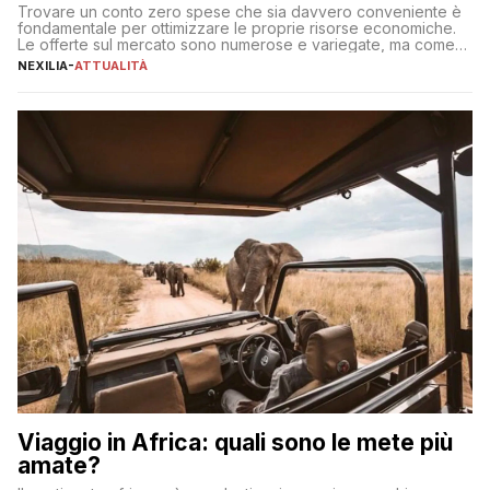
Trovare un conto zero spese che sia davvero conveniente è
fondamentale per ottimizzare le proprie risorse economiche.
Le offerte sul mercato sono numerose e variegate, ma come
individuare quella più adatta alle proprie esigenze senza
NEXILIA
-
ATTUALITÀ
incorrere in costi nascosti? Optare per un conto zero spese
significa eliminare le spese di gestione che spesso incidono
sul […]
Viaggio in Africa: quali sono le mete più
amate?