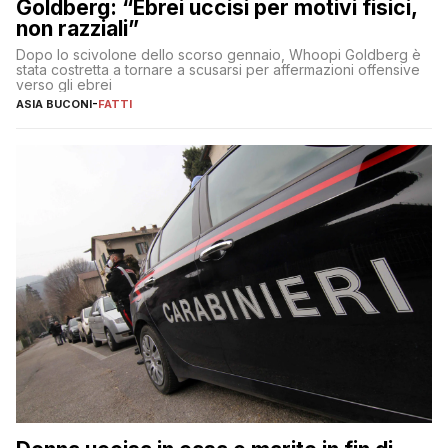
Goldberg: “Ebrei uccisi per motivi fisici,
non razziali”
Dopo lo scivolone dello scorso gennaio, Whoopi Goldberg è
stata costretta a tornare a scusarsi per affermazioni offensive
verso gli ebrei
ASIA BUCONI
-
FATTI