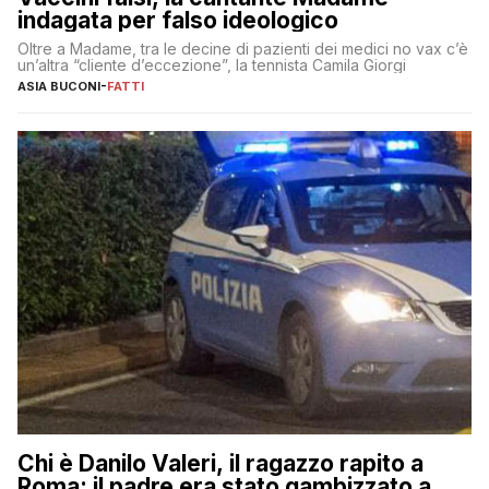
indagata per falso ideologico
Oltre a Madame, tra le decine di pazienti dei medici no vax c’è
un’altra “cliente d’eccezione”, la tennista Camila Giorgi
ASIA BUCONI
-
FATTI
Chi è Danilo Valeri, il ragazzo rapito a
Roma: il padre era stato gambizzato a