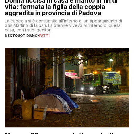
Donna uccisa in casa e marito in fin di
vita: fermata la figlia della coppia
aggredita in provincia di Padova
La tragedia si è consumata all’interno di un appartamento di
San Martino di Lupari. La 51enne viveva all’interno di quella
casa, con i suoi genitori
NEXTQUOTIDIANO
-
FATTI