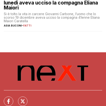
lunedì aveva ucciso la compagna Eliana
Maiori
Si è tolto la vita in carcere Giovanni Carbone, l’uomo che lo
scorso 19 dicembre aveva ucciso la compagna 41enne Eliana
Maiori Caratella
ASIA BUCONI
-
FATTI