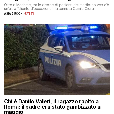
Oltre a Madame, tra le decine di pazienti dei medici no vax c’è
un’altra “cliente d’eccezione”, la tennista Camila Giorgi
ASIA BUCONI
-
FATTI
Chi è Danilo Valeri, il ragazzo rapito a
Roma: il padre era stato gambizzato a
maggio