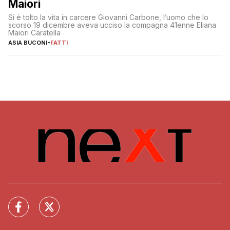
Maiori
Si è tolto la vita in carcere Giovanni Carbone, l’uomo che lo
scorso 19 dicembre aveva ucciso la compagna 41enne Eliana
Maiori Caratella
ASIA BUCONI
-
FATTI