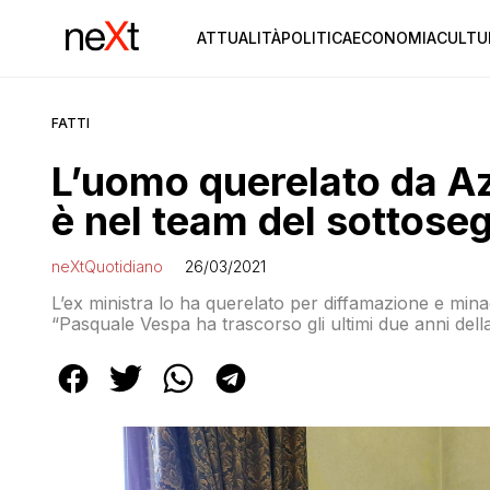
ATTUALITÀ
POLITICA
ECONOMIA
CULTU
FATTI
L’uomo querelato da Az
è nel team del sottoseg
neXtQuotidiano
26/03/2021
L’ex ministra lo ha querelato per diffamazione e minacc
“Pasquale Vespa ha trascorso gli ultimi due anni del
aggressioni verbali e allusioni sessuali. Minacciarmi d