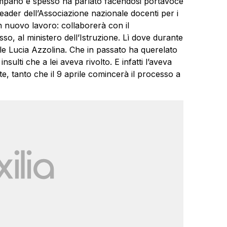
mpano e spesso ha parlato facendosi portavoce
eader dell’Associazione nazionale docenti per i
un nuovo lavoro: collaborerà con il
so, al ministero dell’Istruzione. Lì dove durante
lle Lucia Azzolina. Che in passato ha querelato
sulti che a lei aveva rivolto. E infatti l’aveva
e, tanto che il 9 aprile comincerà il processo a