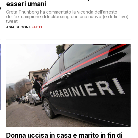
esseri umani
O
Greta Thunberg ha commentato la vicenda dell’arresto
dell’ex campione di kickboxing con una nuovo (e definitivo)
tweet
ASIA BUCONI
-
FATTI
Donna uccisa in casa e marito in fin di