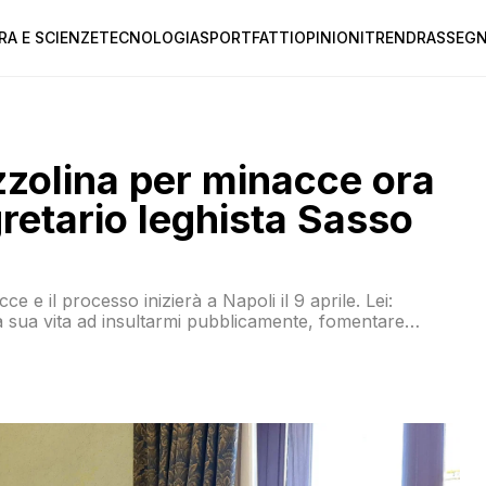
RA E SCIENZE
TECNOLOGIA
SPORT
FATTI
OPINIONI
TREND
RASSEGN
zolina per minacce ora
retario leghista Sasso
e e il processo inizierà a Napoli il 9 aprile. Lei:
la sua vita ad insultarmi pubblicamente, fomentare
i morte”.