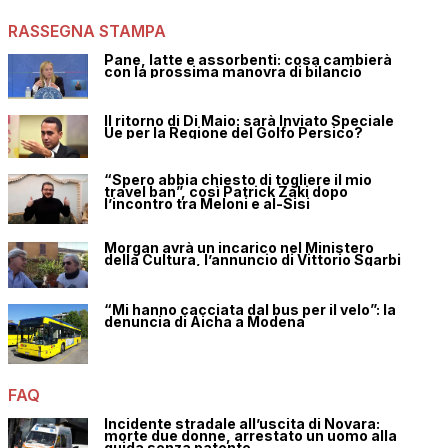
RASSEGNA STAMPA
Pane, latte e assorbenti: cosa cambierà
con la prossima manovra di bilancio
Il ritorno di Di Maio: sarà Inviato Speciale
Ue per la Regione del Golfo Persico?
“Spero abbia chiesto di togliere il mio
travel ban”, così Patrick Zaki dopo
l’incontro tra Meloni e al-Sisi
Morgan avrà un incarico nel Ministero
della Cultura, l’annuncio di Vittorio Sgarbi
“Mi hanno cacciata dal bus per il velo”: la
denuncia di Aicha a Modena
FAQ
Incidente stradale all’uscita di Novara:
morte due donne, arrestato un uomo alla
guida senza patente