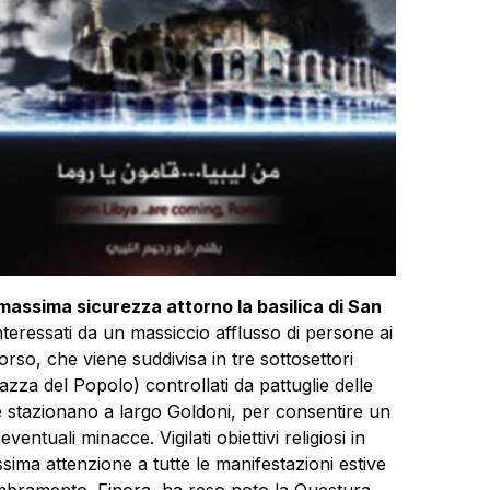
 massima sicurezza attorno la basilica di San
interessati da un massiccio afflusso di persone ai
orso, che viene suddivisa in tre sottosettori
azza del Popolo) controllati da pattuglie delle
che stazionano a largo Goldoni, per consentire un
entuali minacce. Vigilati obiettivi religiosi in
sima attenzione a tutte le manifestazioni estive
sembramento. Finora, ha reso noto la Questura,