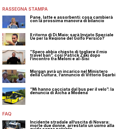
RASSEGNA STAMPA
Pane, latte e assorbenti: cosa cambierà
con la prossima manovra di bilancio
Il ritorno di Di Maio: sarà Inviato Speciale
Ue per la Regione del Golfo Persico?
“Spero abbia chiesto di togliere il mio
travel ban”, così Patrick Zaki dopo
l’incontro tra Meloni e al-Sisi
Morgan avrà un incarico nel Ministero
della Cultura, l’annuncio di Vittorio Sgarbi
“Mi hanno cacciata dal bus per il velo”: la
denuncia di Aicha a Modena
FAQ
Incidente stradale all’uscita di Novara:
morte due donne, arrestato un uomo alla
guida senza patente