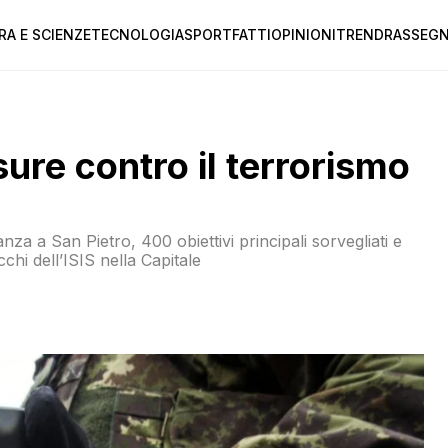
RA E SCIENZE
TECNOLOGIA
SPORT
FATTI
OPINIONI
TREND
RASSEGN
sure contro il terrorismo
za a San Pietro, 400 obiettivi principali sorvegliati e
cchi dell’ISIS nella Capitale