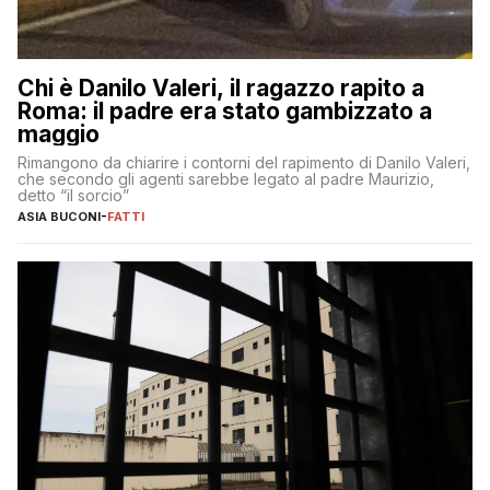
Chi è Danilo Valeri, il ragazzo rapito a
Roma: il padre era stato gambizzato a
maggio
Rimangono da chiarire i contorni del rapimento di Danilo Valeri,
che secondo gli agenti sarebbe legato al padre Maurizio,
detto “il sorcio”
ASIA BUCONI
-
FATTI