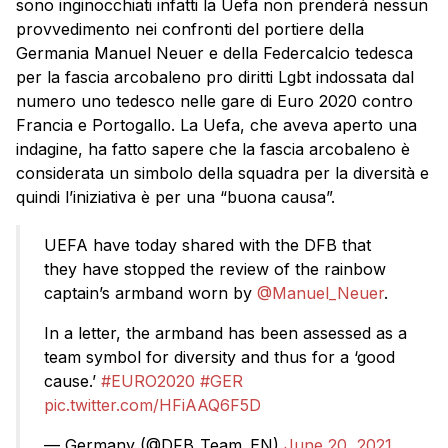
sono inginocchiati infatti la Uefa non prenderà nessun
provvedimento nei confronti del portiere della
Germania Manuel Neuer e della Federcalcio tedesca
per la fascia arcobaleno pro diritti Lgbt indossata dal
numero uno tedesco nelle gare di Euro 2020 contro
Francia e Portogallo. La Uefa, che aveva aperto una
indagine, ha fatto sapere che la fascia arcobaleno è
considerata un simbolo della squadra per la diversità e
quindi l’iniziativa è per una “buona causa”.
UEFA have today shared with the DFB that
they have stopped the review of the rainbow
captain’s armband worn by
@Manuel_Neuer
.
In a letter, the armband has been assessed as a
team symbol for diversity and thus for a ‘good
cause.’
#EURO2020
#GER
pic.twitter.com/HFiAAQ6F5D
— Germany (@DFB_Team_EN)
June 20, 2021