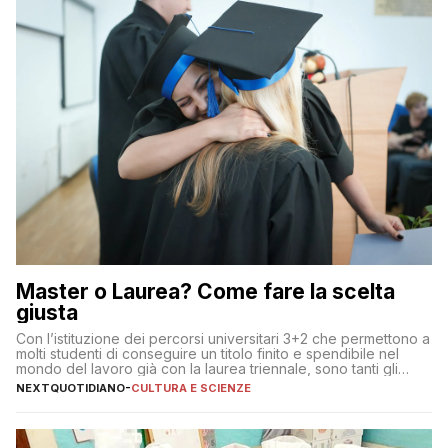
Master o Laurea? Come fare la scelta
giusta
Con l’istituzione dei percorsi universitari 3+2 che permettono a
molti studenti di conseguire un titolo finito e spendibile nel
mondo del lavoro già con la laurea triennale, sono tanti gli
interrogativi che si pongono gli studenti una volta raggiunto
NEXTQUOTIDIANO
-
CULTURA E SCIENZE
l’obiettivo di primo livello