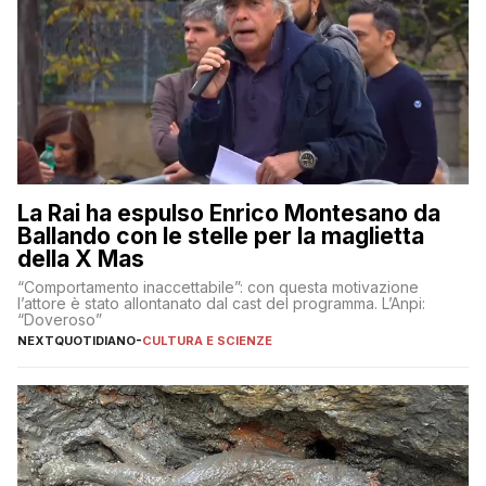
La Rai ha espulso Enrico Montesano da
Ballando con le stelle per la maglietta
della X Mas
“Comportamento inaccettabile”: con questa motivazione
l’attore è stato allontanato dal cast del programma. L’Anpi:
“Doveroso”
NEXTQUOTIDIANO
-
CULTURA E SCIENZE