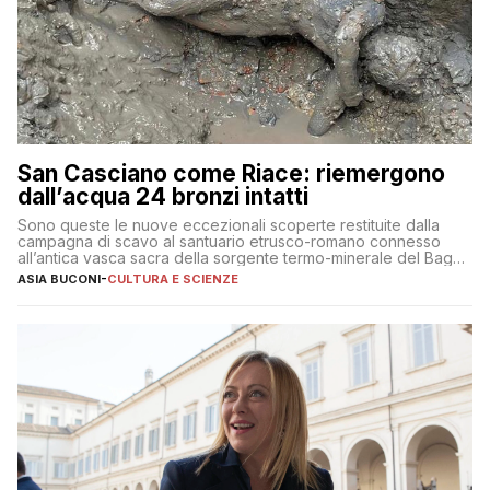
San Casciano come Riace: riemergono
dall’acqua 24 bronzi intatti
Sono queste le nuove eccezionali scoperte restituite dalla
campagna di scavo al santuario etrusco-romano connesso
all’antica vasca sacra della sorgente termo-minerale del Bagno
Grande
ASIA BUCONI
-
CULTURA E SCIENZE