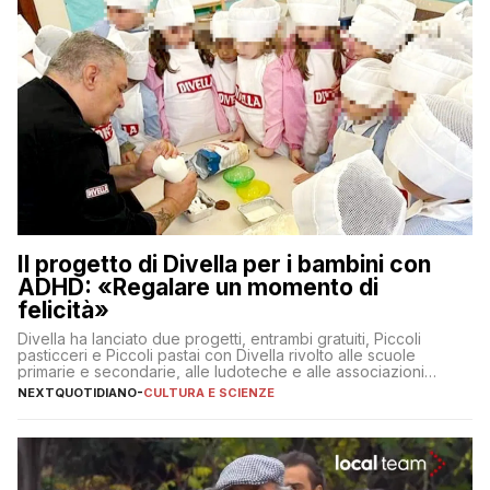
Il progetto di Divella per i bambini con
ADHD: «Regalare un momento di
felicità»
Divella ha lanciato due progetti, entrambi gratuiti, Piccoli
pasticceri e Piccoli pastai con Divella rivolto alle scuole
primarie e secondarie, alle ludoteche e alle associazioni
pugliesi che si occupano di bambini con ADHD
NEXTQUOTIDIANO
-
CULTURA E SCIENZE