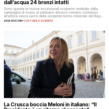
dall’acqua 24 bronzi intatti
Sono queste le nuove eccezionali scoperte restituite dalla
campagna di scavo al santuario etrusco-romano connesso
all’antica vasca sacra della sorgente termo-minerale del Bagno
Grande
ASIA BUCONI
-
CULTURA E SCIENZE
La Crusca boccia Meloni in italiano: “Il