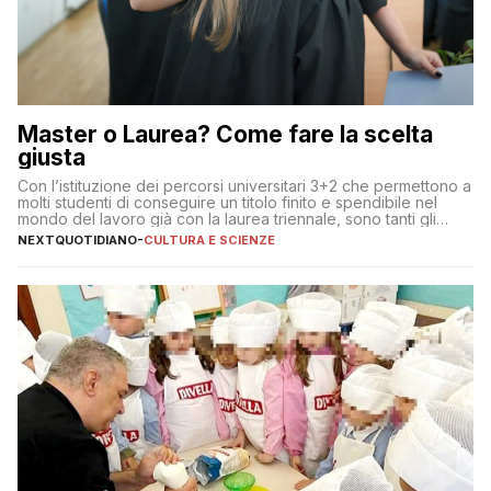
Master o Laurea? Come fare la scelta
giusta
Con l’istituzione dei percorsi universitari 3+2 che permettono a
molti studenti di conseguire un titolo finito e spendibile nel
mondo del lavoro già con la laurea triennale, sono tanti gli
interrogativi che si pongono gli studenti una volta raggiunto
NEXTQUOTIDIANO
-
CULTURA E SCIENZE
l’obiettivo di primo livello