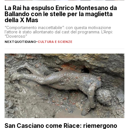
La Rai ha espulso Enrico Montesano da
Ballando con le stelle per la maglietta
della X Mas
“Comportamento inaccettabile”: con questa motivazione
l’attore è stato allontanato dal cast del programma. L’Anpi:
“Doveroso”
NEXTQUOTIDIANO
-
CULTURA E SCIENZE
San Casciano come Riace: riemergono