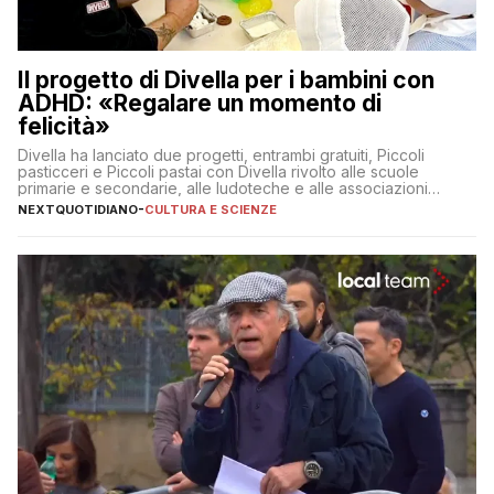
Il progetto di Divella per i bambini con
ADHD: «Regalare un momento di
felicità»
Divella ha lanciato due progetti, entrambi gratuiti, Piccoli
pasticceri e Piccoli pastai con Divella rivolto alle scuole
primarie e secondarie, alle ludoteche e alle associazioni
pugliesi che si occupano di bambini con ADHD
NEXTQUOTIDIANO
-
CULTURA E SCIENZE