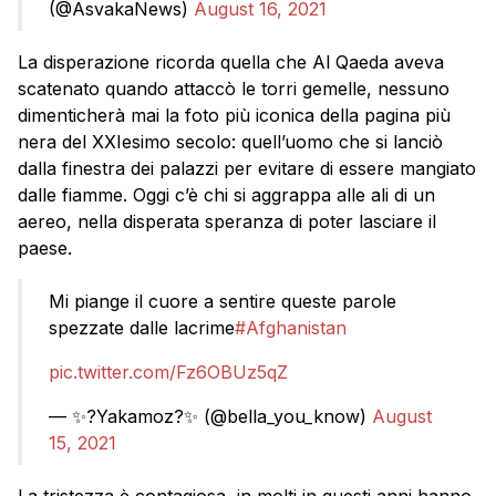
(@AsvakaNews)
August 16, 2021
La disperazione ricorda quella che Al Qaeda aveva
scatenato quando attaccò le torri gemelle, nessuno
dimenticherà mai la foto più iconica della pagina più
nera del XXIesimo secolo: quell’uomo che si lanciò
dalla finestra dei palazzi per evitare di essere mangiato
dalle fiamme. Oggi c’è chi si aggrappa alle ali di un
aereo, nella disperata speranza di poter lasciare il
paese.
Mi piange il cuore a sentire queste parole
spezzate dalle lacrime
#Afghanistan
pic.twitter.com/Fz6OBUz5qZ
— ✨?Yakamoz?✨ (@bella_you_know)
August
15, 2021
La tristezza è contagiosa, in molti in questi anni hanno