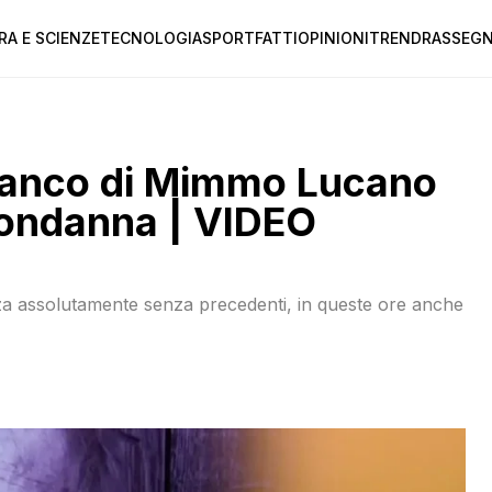
RA E SCIENZE
TECNOLOGIA
SPORT
FATTI
OPINIONI
TREND
RASSEGN
fianco di Mimmo Lucano
condanna | VIDEO
 assolutamente senza precedenti, in queste ore anche