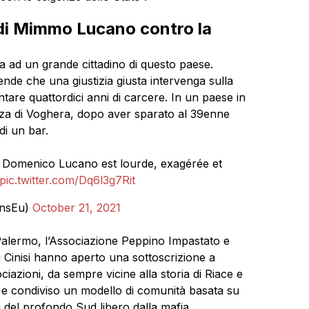
 di Mimmo Lucano contro la
ta ad un grande cittadino di questo paese.
de che una giustizia giusta intervenga sulla
tare quattordici anni di carcere. In un paese in
ezza di Voghera, dopo aver sparato al 39enne
di un bar.
e Domenico Lucano est lourde, exagérée et
pic.twitter.com/Dq6l3g7Rit
onsEu)
October 21, 2021
 Palermo, l’Associazione Peppino Impastato e
 Cinisi hanno aperto una sottoscrizione a
zioni, da sempre vicine alla storia di Riace e
 e condiviso un modello di comunità basata su
hi del profondo Sud libero dalla mafia,