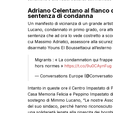
Adriano Celentano al fianco
sentenza di condanna
Un manifesto di vicinanza di un grande artis
Lucano, condannato in primo grado, ora atten
sentenza che ad ora lo vede costretto a scon
cui Massimo Adriatici, assessore alla sicur
disarmato Youns El Boussettaoui all’esterno 
Migrants : « La condamnation qui frapp
hors normes »
https://t.co/9u0CAynFug
— Conversations Europe (@Conversati
Intanto in queste ore il Centro Impastato di
Casa Memoria Felicia e Peppino Impastato di
sostegno di Mimmo Lucano, “Le nostre Associa
del suo sindaco, perché hanno riconosciuto
una solidarietà legata alla rinascita dei borg