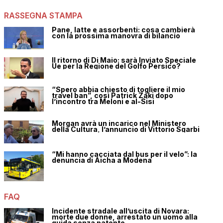
RASSEGNA STAMPA
Pane, latte e assorbenti: cosa cambierà
con la prossima manovra di bilancio
Il ritorno di Di Maio: sarà Inviato Speciale
Ue per la Regione del Golfo Persico?
“Spero abbia chiesto di togliere il mio
travel ban”, così Patrick Zaki dopo
l’incontro tra Meloni e al-Sisi
Morgan avrà un incarico nel Ministero
della Cultura, l’annuncio di Vittorio Sgarbi
“Mi hanno cacciata dal bus per il velo”: la
denuncia di Aicha a Modena
FAQ
Incidente stradale all’uscita di Novara:
morte due donne, arrestato un uomo alla
guida senza patente