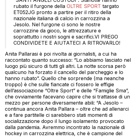
“SANTI ANGELI CUSTODI”: Stanotte hanno
rubato il furgone della
OLTRE SPORT
targato
ET052JG pronto a partire per il ritiro della
nazionale italiana di calcio in carrozzina a
Jesolo. Nel furgone ci sono le nostre
carrozzine da gioco, le attrezzature e
soprattutto i nostri sogni e sacrifici.VI PREGO
CONDIVIDETE E AIUTATECI A RITROVARLO!
Anita Pallarasi è poi rivolta ai giornalisti, a cui ha
raccontato quanto successo: “Lo abbiamo lasciato nel
luogo più sicuro di tutti gli altri. La notte scorsa però
qualcuno ha forzato il cancello del parcheggio e lo
hanno rubato”. Quello che sorprende (ma neanche
troppo) è che sulle fiancate ci fossero le effigie
dell’associazione “Oltre Sport” e delle “Famiglie Sma”,
che ovviamente facevano capire che si trattasse di un
mezzo per persone diversamente abili: “A Jesolo –
continua ancora Anita Pallara – oltre che ad allenarci
e a fare partitelle ci sarebbero stati momenti di
socializzazione dopo il lungo isolamento provocato
dalla pandemia. Avremmo incontrato la nazionale di
hockey in carrozzina elettrica, che è campione del