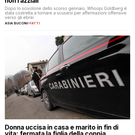
non razziali”
Dopo lo scivolone dello scorso gennaio, Whoopi Goldberg è
stata costretta a tornare a scusarsi per affermazioni offensive
verso gli ebrei
ASIA BUCONI
-
FATTI
Donna uccisa in casa e marito in fin di
vita: fermata la figlia della coppia