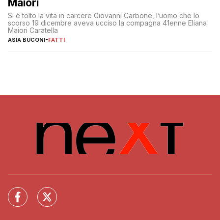
Maiori
Si è tolto la vita in carcere Giovanni Carbone, l’uomo che lo
scorso 19 dicembre aveva ucciso la compagna 41enne Eliana
Maiori Caratella
ASIA BUCONI
-
FATTI