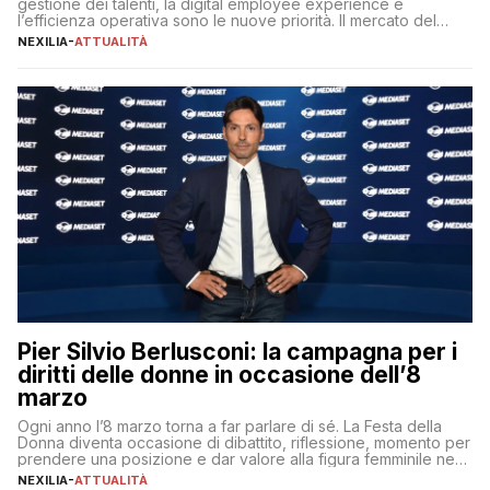
gestione dei talenti, la digital employee experience e
l’efficienza operativa sono le nuove priorità. Il mercato del
lavoro, d’altra parte, è sempre più competitivo con una lotta
NEXILIA
-
ATTUALITÀ
per aggiudicarsi i talenti più validi che si intensifica e le
aspettative dei dipendenti in continua evoluzione. I […]
Pier Silvio Berlusconi: la campagna per i
diritti delle donne in occasione dell’8
marzo
Ogni anno l’8 marzo torna a far parlare di sé. La Festa della
Donna diventa occasione di dibattito, riflessione, momento per
prendere una posizione e dar valore alla figura femminile nella
sua complessità e crucialità. A lanciare un messaggio “forte e
NEXILIA
-
ATTUALITÀ