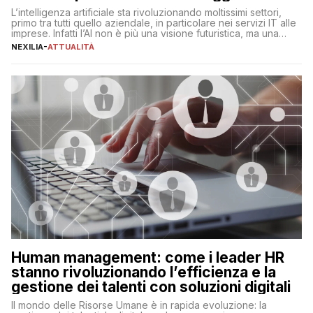
L’intelligenza artificiale sta rivoluzionando moltissimi settori,
primo tra tutti quello aziendale, in particolare nei servizi IT alle
imprese. Infatti l’AI non è più una visione futuristica, ma una
realtà operativa che sta portando a un cambio significativo in
NEXILIA
-
ATTUALITÀ
ogni ambito. L’inserimento delle tecnologie di intelligenza
artificiale porta non solo all’ottimizzazione di diverse
operazioni, bensì comporta […]
Human management: come i leader HR
stanno rivoluzionando l’efficienza e la
gestione dei talenti con soluzioni digitali
Il mondo delle Risorse Umane è in rapida evoluzione: la