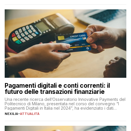
chiaro” quest’anno è stato anche Pier Silvio Berlusconi,
amministratore delegato di Mediaset, che ha […]
Pagamenti digitali e conti correnti: il
futuro delle transazioni finanziarie
Una recente ricerca dell’Osservatorio Innovative Payments del
Politecnico di Milano, presentata nel corso del convegno “I
Pagamenti Digitali in Italia nel 2024”, ha evidenziato i dati
definitivi del primo semestre 2024 relativamente alle
NEXILIA
-
ATTUALITÀ
transazioni dei pagamenti digitali con carta nel nostro Paese:
223 miliardi di euro. Si ritiene che il totale relativo ai 12 mesi […]