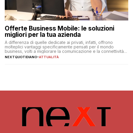
Offerte Business Mobile: le soluzioni
migliori per la tua azienda
A differenza di quelle dedicate ai privati, infatti, offrono
molteplici vantaggi specificamente pensati per il mondo
business, volti a migliorare la comunicazione e la connettività
degli utenti
NEXTQUOTIDIANO
-
ATTUALITÀ