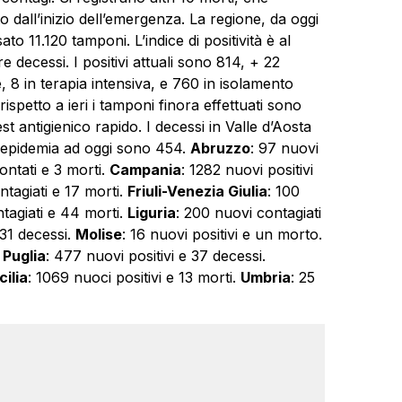
to dall’inizio dell’emergenza. La regione, da oggi
to 11.120 tamponi. L’indice di positività è al
e decessi. I positivi attuali sono 814, + 22
le, 8 in terapia intensiva, e 760 in isolamento
ispetto a ieri i tamponi finora effettuati sono
st antigienico rapido. I decessi in Valle d’Aosta
io epidemia ad oggi sono 454.
Abruzzo
: 97 nuovi
ontati e 3 morti.
Campania
: 1282 nuovi positivi
ntagiati e 17 morti.
Friuli-Venezia Giulia
: 100
tagiati e 44 morti.
Liguria
: 200 nuovi contagiati
 31 decessi.
Molise
: 16 nuovi positivi e un morto.
.
Puglia
: 477 nuovi positivi e 37 decessi.
cilia
: 1069 nuoci positivi e 13 morti.
Umbria
: 25