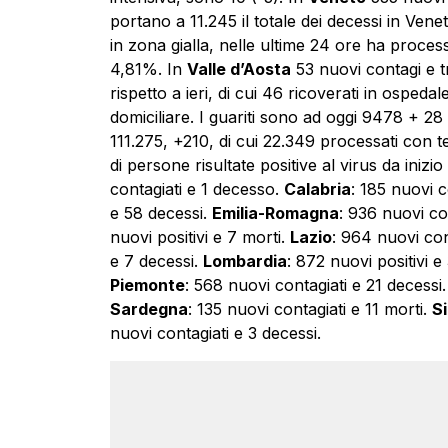
portano a 11.245 il totale dei decessi in Vene
in zona gialla, nelle ultime 24 ore ha processa
4,81%. In
Valle d’Aosta
53 nuovi contagi e tr
rispetto a ieri, di cui 46 ricoverati in ospeda
domiciliare. I guariti sono ad oggi 9478 + 28 r
111.275, +210, di cui 22.349 processati con te
di persone risultate positive al virus da iniz
contagiati e 1 decesso.
Calabria
: 185 nuovi c
e 58 decessi.
Emilia-Romagna
: 936 nuovi co
nuovi positivi e 7 morti.
Lazio
: 964 nuovi con
e 7 decessi.
Lombardia
: 872 nuovi positivi e
Piemonte
: 568 nuovi contagiati e 21 decessi
Sardegna
: 135 nuovi contagiati e 11 morti.
Si
nuovi contagiati e 3 decessi.