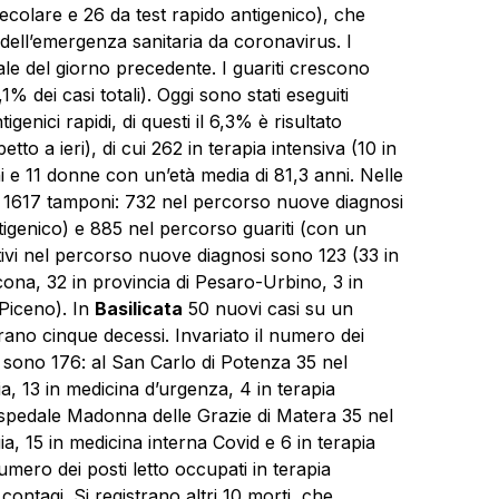
colare e 26 da test rapido antigenico), che
 dell’emergenza sanitaria da coronavirus. I
tale del giorno precedente. I guariti crescono
 dei casi totali). Oggi sono stati eseguiti
enici rapidi, di questi il 6,3% è risultato
etto a ieri), di cui 262 in terapia intensiva (10 in
ni e 11 donne con un’età media di 81,3 anni. Nelle
ti 1617 tamponi: 732 nel percorso nuove diagnosi
igenico) e 885 nel percorso guariti (con un
sitivi nel percorso nuove diagnosi sono 123 (33 in
cona, 32 in provincia di Pesaro-Urbino, 3 in
 Piceno). In
Basilicata
50 nuovi casi su un
trano cinque decessi. Invariato il numero dei
, sono 176: al San Carlo di Potenza 35 nel
ia, 13 in medicina d’urgenza, 4 in terapia
’ospedale Madonna delle Grazie di Matera 35 nel
ia, 15 in medicina interna Covid e 6 in terapia
 numero dei posti letto occupati in terapia
ontagi. Si registrano altri 10 morti, che