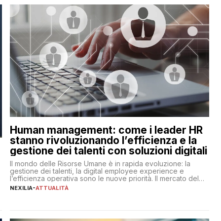
Human management: come i leader HR
stanno rivoluzionando l’efficienza e la
gestione dei talenti con soluzioni digitali
Il mondo delle Risorse Umane è in rapida evoluzione: la
gestione dei talenti, la digital employee experience e
l’efficienza operativa sono le nuove priorità. Il mercato del
lavoro, d’altra parte, è sempre più competitivo con una lotta
NEXILIA
-
ATTUALITÀ
per aggiudicarsi i talenti più validi che si intensifica e le
aspettative dei dipendenti in continua evoluzione. I […]