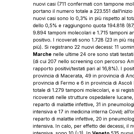
nuovi casi (711 confermati con tampone mole
portano il numero totale a 223.551 dall’inizio
nuovi casi sono lo 0,3% in più rispetto al to
dello 0,5% e raggiungono quota 194.818 (87,1%
9.894 tamponi molecolari e 1.715 tamponi antig
positivo. I ricoverati sono 1.728 (23 in più risp
più). Si registrano 22 nuovi decessi: 11 uomi
Marche
nelle ultime 24 ore sono stati testa
(di cui 207 nello screening con percorso Ant
rapporto positivi/testati pari al 16,8%). I po
provincia di Macerata, 49 in provincia di An
provincia di Fermo e 6 in provincia di Ascoli
totale di 1.279 tamponi molecolari, e si regis
ricoverati nelle strutture ospedaliere lucane
reparto di malattie infettive, 31 in pneumolog
intensiva e 17 in medicina interna Covid; all
reparto di malattie infettive, 20 in pneumolog
intensiva. In calo, per effetto dei decessi, il
intensiva, sono 10 (-3). In
Veneto
535 nuovi c