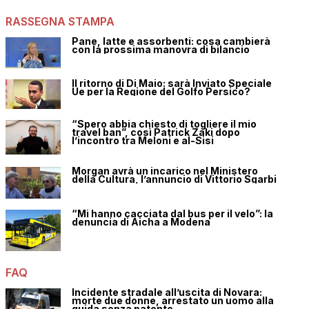
RASSEGNA STAMPA
Pane, latte e assorbenti: cosa cambierà
con la prossima manovra di bilancio
Il ritorno di Di Maio: sarà Inviato Speciale
Ue per la Regione del Golfo Persico?
“Spero abbia chiesto di togliere il mio
travel ban”, così Patrick Zaki dopo
l’incontro tra Meloni e al-Sisi
Morgan avrà un incarico nel Ministero
della Cultura, l’annuncio di Vittorio Sgarbi
“Mi hanno cacciata dal bus per il velo”: la
denuncia di Aicha a Modena
FAQ
Incidente stradale all’uscita di Novara:
morte due donne, arrestato un uomo alla
guida senza patente