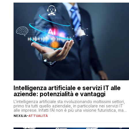
Intelligenza artificiale e servizi IT alle
aziende: potenzialità e vantaggi
L’intelligenza artificiale sta rivoluzionando moltissimi settori,
primo tra tutti quello aziendale, in particolare nei servizi IT
alle imprese. Infatti l’AI non è più una visione futuristica, ma
una realtà operativa che sta portando a un cambio
NEXILIA
-
ATTUALITÀ
significativo in ogni ambito. L’inserimento delle tecnologie di
intelligenza artificiale porta non solo all’ottimizzazione di
diverse operazioni, bensì comporta […]