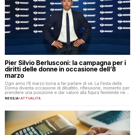
Pier Silvio Berlusconi: la campagna per i
diritti delle donne in occasione dell’8
marzo
Ogni anno l’8 marzo torna a far parlare di sé. La Festa della
Donna diventa occasione di dibattito, riflessione, momento per
prendere una posizione e dar valore alla figura femminile nella
sua complessità e crucialità. A lanciare un messaggio “forte e
NEXILIA
-
ATTUALITÀ
chiaro” quest’anno è stato anche Pier Silvio Berlusconi,
amministratore delegato di Mediaset, che ha […]