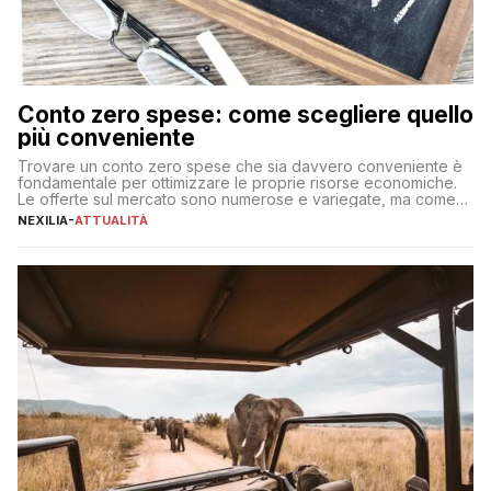
Conto zero spese: come scegliere quello
più conveniente
Trovare un conto zero spese che sia davvero conveniente è
fondamentale per ottimizzare le proprie risorse economiche.
Le offerte sul mercato sono numerose e variegate, ma come
individuare quella più adatta alle proprie esigenze senza
NEXILIA
-
ATTUALITÀ
incorrere in costi nascosti? Optare per un conto zero spese
significa eliminare le spese di gestione che spesso incidono
sul […]