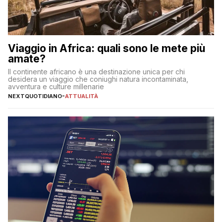
Viaggio in Africa: quali sono le mete più
amate?
Il continente africano è una destinazione unica per chi
desidera un viaggio che coniughi natura incontaminata,
avventura e culture millenarie
NEXTQUOTIDIANO
-
ATTUALITÀ