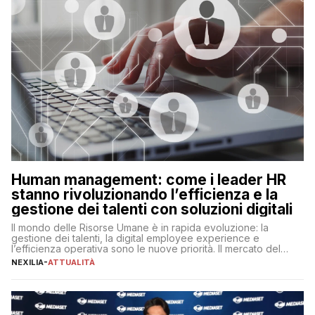
Human management: come i leader HR
stanno rivoluzionando l’efficienza e la
gestione dei talenti con soluzioni digitali
Il mondo delle Risorse Umane è in rapida evoluzione: la
gestione dei talenti, la digital employee experience e
l’efficienza operativa sono le nuove priorità. Il mercato del
lavoro, d’altra parte, è sempre più competitivo con una lotta
NEXILIA
-
ATTUALITÀ
per aggiudicarsi i talenti più validi che si intensifica e le
aspettative dei dipendenti in continua evoluzione. I […]