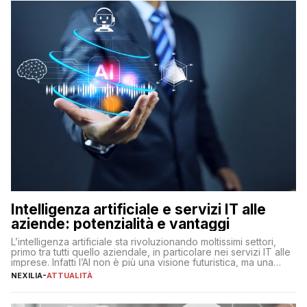
Intelligenza artificiale e servizi IT alle
aziende: potenzialità e vantaggi
L’intelligenza artificiale sta rivoluzionando moltissimi settori,
primo tra tutti quello aziendale, in particolare nei servizi IT alle
imprese. Infatti l’AI non è più una visione futuristica, ma una
realtà operativa che sta portando a un cambio significativo in
NEXILIA
-
ATTUALITÀ
ogni ambito. L’inserimento delle tecnologie di intelligenza
artificiale porta non solo all’ottimizzazione di diverse
operazioni, bensì comporta […]