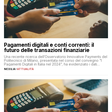
Pagamenti digitali e conti correnti: il
futuro delle transazioni finanziarie
Una recente ricerca dell’Osservatorio Innovative Payments del
Politecnico di Milano, presentata nel corso del convegno “I
Pagamenti Digitali in Italia nel 2024”, ha evidenziato i dati
definitivi del primo semestre 2024 relativamente alle
NEXILIA
-
ATTUALITÀ
transazioni dei pagamenti digitali con carta nel nostro Paese:
223 miliardi di euro. Si ritiene che il totale relativo ai 12 mesi […]