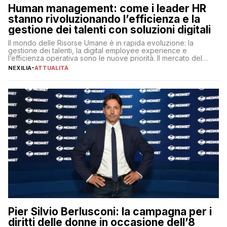
Human management: come i leader HR
stanno rivoluzionando l’efficienza e la
gestione dei talenti con soluzioni digitali
Il mondo delle Risorse Umane è in rapida evoluzione: la
gestione dei talenti, la digital employee experience e
l’efficienza operativa sono le nuove priorità. Il mercato del
lavoro, d’altra parte, è sempre più competitivo con una lotta
NEXILIA
-
ATTUALITÀ
per aggiudicarsi i talenti più validi che si intensifica e le
aspettative dei dipendenti in continua evoluzione. I […]
Pier Silvio Berlusconi: la campagna per i
diritti delle donne in occasione dell’8