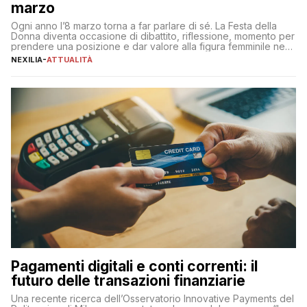
marzo
Ogni anno l’8 marzo torna a far parlare di sé. La Festa della
Donna diventa occasione di dibattito, riflessione, momento per
prendere una posizione e dar valore alla figura femminile nella
sua complessità e crucialità. A lanciare un messaggio “forte e
NEXILIA
-
ATTUALITÀ
chiaro” quest’anno è stato anche Pier Silvio Berlusconi,
amministratore delegato di Mediaset, che ha […]
Pagamenti digitali e conti correnti: il
futuro delle transazioni finanziarie
Una recente ricerca dell’Osservatorio Innovative Payments del