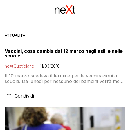
ATTUALITÀ
Vaccini, cosa cambia dal 12 marzo negli asili e nelle
scuole
neXtQuotidiano
11/03/2018
Il 10 marzo scadeva il termine per le vaccinazioni a
scuola. Da lunedì per nessuno dei bambini verrà meno
l’iscrizione a scuola, ma potranno essere ammessi in
classe solo quando le loro famiglie avranno
Condividi
presentato i documenti che attestino o la vaccinazione
avvenuta oppure la prenotazione della vaccinazione
presso una ASL