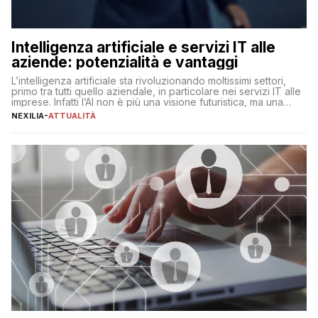
Intelligenza artificiale e servizi IT alle
aziende: potenzialità e vantaggi
L’intelligenza artificiale sta rivoluzionando moltissimi settori,
primo tra tutti quello aziendale, in particolare nei servizi IT alle
imprese. Infatti l’AI non è più una visione futuristica, ma una
realtà operativa che sta portando a un cambio significativo in
NEXILIA
-
ATTUALITÀ
ogni ambito. L’inserimento delle tecnologie di intelligenza
artificiale porta non solo all’ottimizzazione di diverse
operazioni, bensì comporta […]