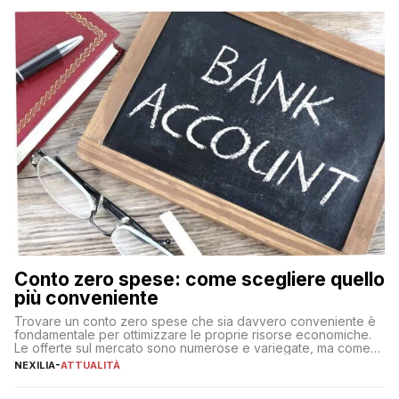
Conto zero spese: come scegliere quello
più conveniente
Trovare un conto zero spese che sia davvero conveniente è
fondamentale per ottimizzare le proprie risorse economiche.
Le offerte sul mercato sono numerose e variegate, ma come
individuare quella più adatta alle proprie esigenze senza
NEXILIA
-
ATTUALITÀ
incorrere in costi nascosti? Optare per un conto zero spese
significa eliminare le spese di gestione che spesso incidono