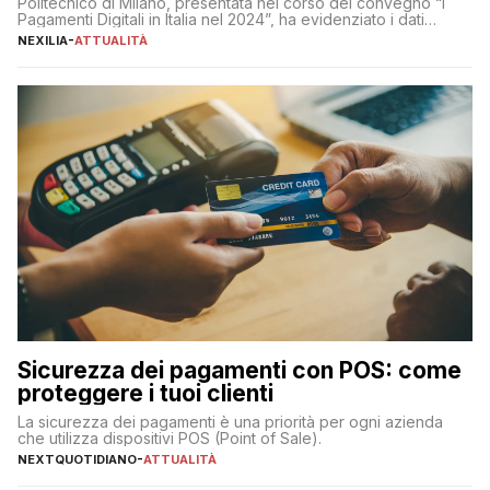
Politecnico di Milano, presentata nel corso del convegno “I
Pagamenti Digitali in Italia nel 2024”, ha evidenziato i dati
definitivi del primo semestre 2024 relativamente alle
NEXILIA
-
ATTUALITÀ
transazioni dei pagamenti digitali con carta nel nostro Paese:
223 miliardi di euro. Si ritiene che il totale relativo ai 12 mesi […]
Sicurezza dei pagamenti con POS: come
proteggere i tuoi clienti
La sicurezza dei pagamenti è una priorità per ogni azienda
che utilizza dispositivi POS (Point of Sale).
NEXTQUOTIDIANO
-
ATTUALITÀ