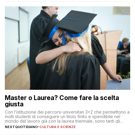
Master o Laurea? Come fare la scelta
giusta
Con l’istituzione dei percorsi universitari 3+2 che permettono a
molti studenti di conseguire un titolo finito e spendibile nel
mondo del lavoro già con la laurea triennale, sono tanti gli
interrogativi che si pongono gli studenti una volta raggiunto
NEXTQUOTIDIANO
-
CULTURA E SCIENZE
l’obiettivo di primo livello