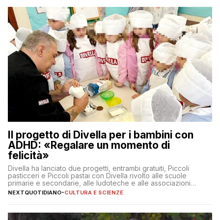
Il progetto di Divella per i bambini con
ADHD: «Regalare un momento di
felicità»
Divella ha lanciato due progetti, entrambi gratuiti, Piccoli
pasticceri e Piccoli pastai con Divella rivolto alle scuole
primarie e secondarie, alle ludoteche e alle associazioni
pugliesi che si occupano di bambini con ADHD
NEXTQUOTIDIANO
-
CULTURA E SCIENZE