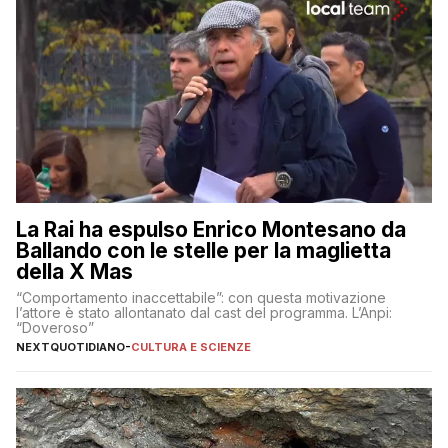
La Rai ha espulso Enrico Montesano da
Ballando con le stelle per la maglietta
della X Mas
“Comportamento inaccettabile”: con questa motivazione
l’attore è stato allontanato dal cast del programma. L’Anpi:
“Doveroso”
NEXTQUOTIDIANO
-
CULTURA E SCIENZE