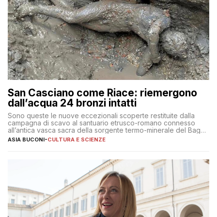
San Casciano come Riace: riemergono
dall’acqua 24 bronzi intatti
Sono queste le nuove eccezionali scoperte restituite dalla
campagna di scavo al santuario etrusco-romano connesso
all’antica vasca sacra della sorgente termo-minerale del Bagno
Grande
ASIA BUCONI
-
CULTURA E SCIENZE