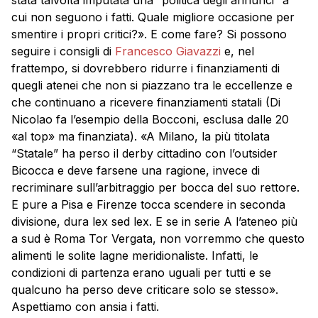
stata talvolta imputata una “politica degli annunci” a
cui non seguono i fatti. Quale migliore occasione per
smentire i propri critici?». E come fare? Si possono
seguire i consigli di
Francesco Giavazzi
e, nel
frattempo, si dovrebbero ridurre i finanziamenti di
quegli atenei che non si piazzano tra le eccellenze e
che continuano a ricevere finanziamenti statali (Di
Nicolao fa l’esempio della Bocconi, esclusa dalle 20
«al top» ma finanziata). «A Milano, la più titolata
“Statale” ha perso il derby cittadino con l’outsider
Bicocca e deve farsene una ragione, invece di
recriminare sull’arbitraggio per bocca del suo rettore.
E pure a Pisa e Firenze tocca scendere in seconda
divisione, dura lex sed lex. E se in serie A l’ateneo più
a sud è Roma Tor Vergata, non vorremmo che questo
alimenti le solite lagne meridionaliste. Infatti, le
condizioni di partenza erano uguali per tutti e se
qualcuno ha perso deve criticare solo se stesso».
Aspettiamo con ansia i fatti.