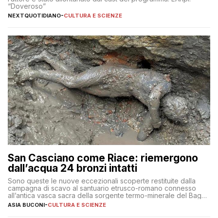
“Doveroso”
NEXTQUOTIDIANO
-
CULTURA E SCIENZE
San Casciano come Riace: riemergono
dall’acqua 24 bronzi intatti
Sono queste le nuove eccezionali scoperte restituite dalla
campagna di scavo al santuario etrusco-romano connesso
all’antica vasca sacra della sorgente termo-minerale del Bagno
Grande
ASIA BUCONI
-
CULTURA E SCIENZE