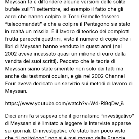
Meyssan fa è diffondere alcune versioni delle solite
bufale sull’11 settembre, ad esempio il fatto che gli
aerei che hanno colpito le Torri Gemelle fossero
“telecomandati” e che a colpire il Pentagono sia stato
in realtà un missile. E il lavoro di teorico dei complotti
frutta parecchi quattrini, visto il numero di copie che i
libri di Meyssan hanno venduto in questi anni (nel
2002 aveva incassato quasi un milione di euro dalla
vendita dei suoi scritti). Peccato che le teorie di
Meyssan siano state smentite non solo dai fatti ma
anche dai testimoni oculari, e già nel 2002 Channel
Four aveva dedicato un servizio sui metodi di lavoro di
Meyssan.
https://www.youtube.com/watch?v=W4-Rl8qDw_8
Dieci anni fa si sapeva che il giornalismo “investigativo”
di Meyssan si è limitato a leggere le interviste apparse
sui giornali. Di investigativo c’è stato ben poco visto
che “il politologo” non si è mai mosso dalla Francia