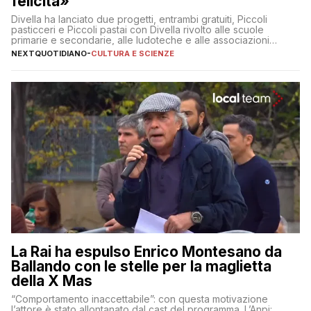
felicità»
Divella ha lanciato due progetti, entrambi gratuiti, Piccoli
pasticceri e Piccoli pastai con Divella rivolto alle scuole
primarie e secondarie, alle ludoteche e alle associazioni
pugliesi che si occupano di bambini con ADHD
NEXTQUOTIDIANO
-
CULTURA E SCIENZE
La Rai ha espulso Enrico Montesano da
Ballando con le stelle per la maglietta
della X Mas
“Comportamento inaccettabile”: con questa motivazione
l’attore è stato allontanato dal cast del programma. L’Anpi: