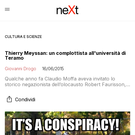
CULTURA E SCIENZE
Thierry Meyssan: un complottista all'università di
Teramo
Giovanni Drogo
16/06/2015
Qualche anno fa Claudio Moffa aveva invitato lo
storico negazionista dell’olocausto Robert Faurisson,
oggi ci riprova invitando (in videoconferenza) Thierry
Meyssan uno dei più famosi spacciatori di bufale
Condividi
sull’undici settembre 2001