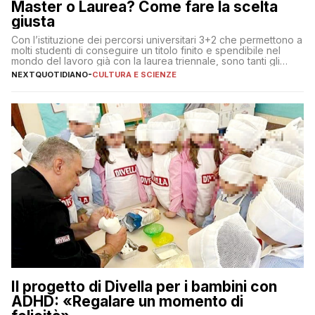
Master o Laurea? Come fare la scelta
giusta
Con l’istituzione dei percorsi universitari 3+2 che permettono a
molti studenti di conseguire un titolo finito e spendibile nel
mondo del lavoro già con la laurea triennale, sono tanti gli
interrogativi che si pongono gli studenti una volta raggiunto
NEXTQUOTIDIANO
-
CULTURA E SCIENZE
l’obiettivo di primo livello
Il progetto di Divella per i bambini con
ADHD: «Regalare un momento di