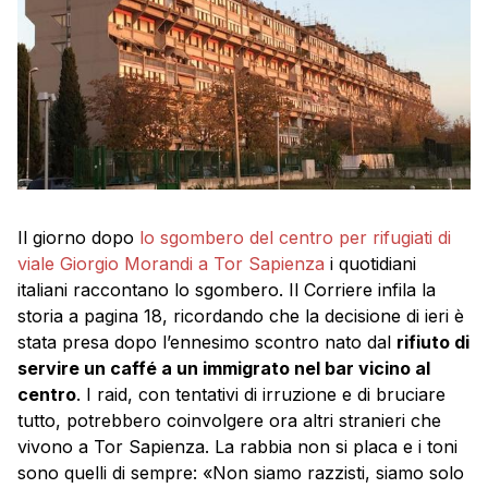
Il giorno dopo
lo sgombero del centro per rifugiati di
viale Giorgio Morandi a Tor Sapienza
i quotidiani
italiani raccontano lo sgombero. Il Corriere infila la
storia a pagina 18, ricordando che la decisione di ieri è
stata presa dopo l’ennesimo scontro nato dal
rifiuto di
servire un caffé a un immigrato nel bar vicino al
centro
. I raid, con tentativi di irruzione e di bruciare
tutto, potrebbero coinvolgere ora altri stranieri che
vivono a Tor Sapienza. La rabbia non si placa e i toni
sono quelli di sempre: «Non siamo razzisti, siamo solo