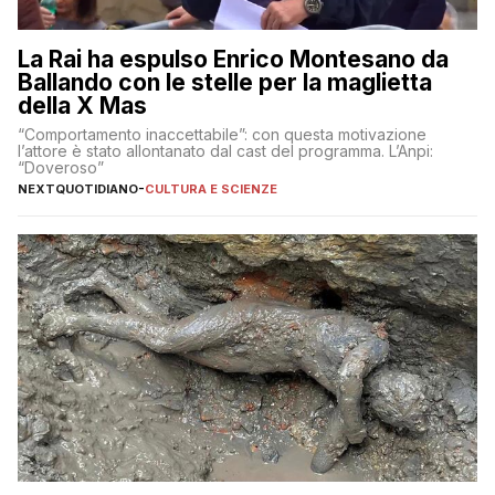
La Rai ha espulso Enrico Montesano da
Ballando con le stelle per la maglietta
della X Mas
“Comportamento inaccettabile”: con questa motivazione
l’attore è stato allontanato dal cast del programma. L’Anpi:
“Doveroso”
NEXTQUOTIDIANO
-
CULTURA E SCIENZE