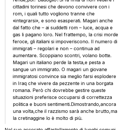
cittadini torinesi che devono convivere con i
rom, i quali tutto vogliono tranne che
«integrarsi», e sono esasperati. Magari anche
dal fatto che – ai suddetti rom – luce, acqua e
gas li pagano loro. Nel frattempo, la crisi morde
feroce, gli italiani si impoveriscono. Il numero di
immigrati – regolari e non – continua ad
aumentare. Scoppiano scontri, volano botte.
Magari un italiano perde la testa,e pesta a
sangue un immigrato. O magari un giovane
immigratosi convince sia meglio farsi esplodere
in Iraq che vivere da pezzente in una borgata
romana. Però chi dovrebbe gestire queste
situazioni preferisce occuparsi di correttezza
politica e buoni sentimenti.Dimostrando,ancora
una volta,che il razzismo sarà anche brutto,ma
la cretinaggine lo è molto di più.
Nel suo accorato affastellamento di luoghi comuni,