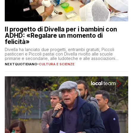
Il progetto di Divella per i bambini con
ADHD: «Regalare un momento di
felicità»
Divella ha lanciato due progetti, entrambi gratuiti, Piccoli
pasticceri e Piccoli pastai con Divella rivolto alle scuole
primarie e secondarie, alle ludoteche e alle associazioni
pugliesi che si occupano di bambini con ADHD
NEXTQUOTIDIANO
-
CULTURA E SCIENZE