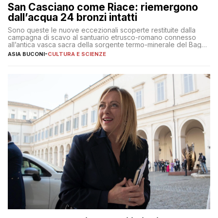
San Casciano come Riace: riemergono
dall’acqua 24 bronzi intatti
Sono queste le nuove eccezionali scoperte restituite dalla
campagna di scavo al santuario etrusco-romano connesso
all’antica vasca sacra della sorgente termo-minerale del Bagno
Grande
ASIA BUCONI
-
CULTURA E SCIENZE