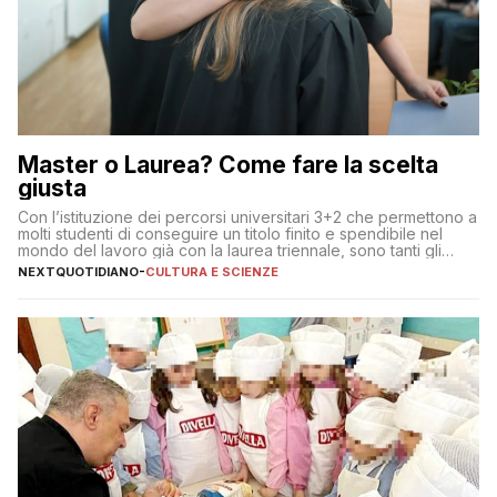
Master o Laurea? Come fare la scelta
giusta
Con l’istituzione dei percorsi universitari 3+2 che permettono a
molti studenti di conseguire un titolo finito e spendibile nel
mondo del lavoro già con la laurea triennale, sono tanti gli
interrogativi che si pongono gli studenti una volta raggiunto
NEXTQUOTIDIANO
-
CULTURA E SCIENZE
l’obiettivo di primo livello