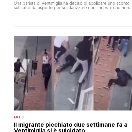
Una barista di Ventimiglia ha deciso di applicare uno sconto
sul caffè da asporto per solidarizzare con i no vax che non
possono consumarlo al bancone o seduti al tavolo
FATTI
Il migrante picchiato due settimane fa a
Ventimiglia si è suicidato