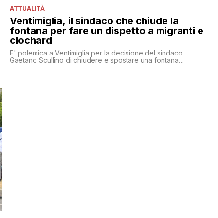
ATTUALITÀ
Ventimiglia, il sindaco che chiude la
fontana per fare un dispetto a migranti e
clochard
E' polemica a Ventimiglia per la decisione del sindaco
Gaetano Scullino di chiudere e spostare una fontana
pubblica presso i giardini pubblici Reggio, in via Vittorio
Veneto, usata spesso da migranti e clochard per lavarsi. 'Ma
quali migranti. Ho tolto la fontana, per motivi di decoro della
città: la lasciavano aperta giorno e notte, sprecando [']