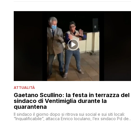
ATTUALITÀ
Gaetano Scullino: la festa in terrazza del
sindaco di Ventimiglia durante la
quarantena
Il sindaco il giorno dopo si ritrova sui social e sui siti locali:
“Inqualificabile”, attacca Enrico Ioculano, l’ex sindaco Pd del
comune di confine. Impossibile negare. Scatta anche la multa
400 euro che scendono a 280 perché il sindaco paga subit