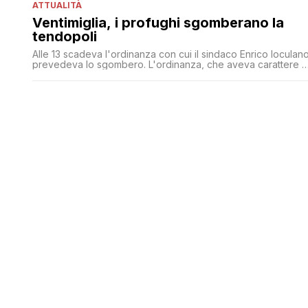
ATTUALITÀ
Ventimiglia, i profughi sgomberano la
tendopoli
Alle 13 scadeva l'ordinanza con cui il sindaco Enrico Ioculan
prevedeva lo sgombero. L'ordinanza, che aveva carattere d
urgenza, era stata emessa la mattina di venerdì scorso per
motivi di igiene