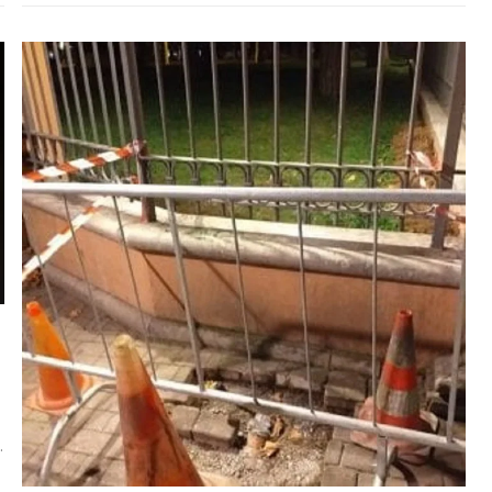
platea di leghisti in attesa del loro leader
:
o