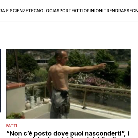
RA E SCIENZE
TECNOLOGIA
SPORT
FATTI
OPINIONI
TREND
RASSEGN
FATTI
“Non c’è posto dove puoi nasconderti”, i