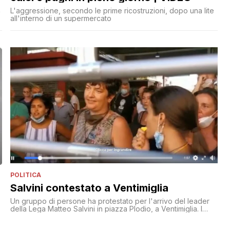
n
L'aggressione, secondo le prime ricostruzioni, dopo una lite
all'interno di un supermercato
POLITICA
Salvini contestato a Ventimiglia
Un gruppo di persone ha protestato per l'arrivo del leader
della Lega Matteo Salvini in piazza Plodio, a Ventimiglia. I
contestatori avevano cartelli e striscioni sui quali si legge
'Salvini non ti vogliamo' e sono stati rimbeccati da una folta