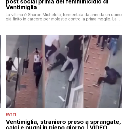
post social prima del femminicidio di
Ventimiglia
La vittima è Sharon Micheletti, tormentata da anni da un uomo
già finito in carcere per molestie contro la prima moglie. La
30enne aveva già denunciato in passato l'uomo dopo aver
ricevuto minacce mirate. Poi, domenica pomeriggio, l'ha
uccisa in strada con tre colpi di pistola. Prima di suicidarsi
FATTI
Ventimiglia, straniero preso a sprangate,
calci e pugni in pieno giorno | VIDEO