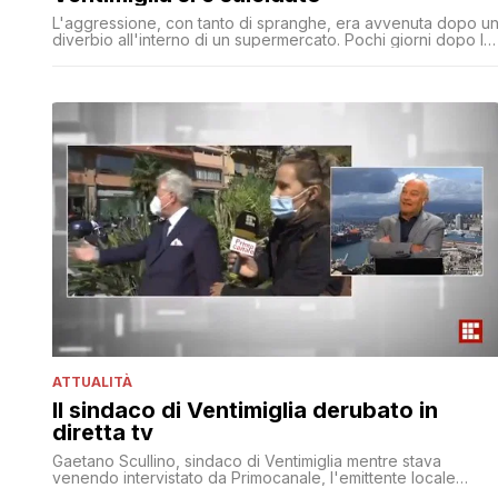
L'aggressione, con tanto di spranghe, era avvenuta dopo u
diverbio all'interno di un supermercato. Pochi giorni dopo le
dimissioni dall'ospedale, l'uomo si è tolto la vita
ATTUALITÀ
Il sindaco di Ventimiglia derubato in
diretta tv
Gaetano Scullino, sindaco di Ventimiglia mentre stava
venendo intervistato da Primocanale, l'emittente locale
ligure, è stato derubato in diretta