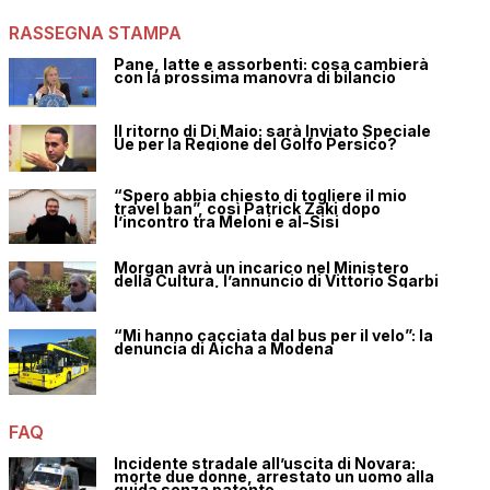
RASSEGNA STAMPA
Pane, latte e assorbenti: cosa cambierà
con la prossima manovra di bilancio
Il ritorno di Di Maio: sarà Inviato Speciale
Ue per la Regione del Golfo Persico?
“Spero abbia chiesto di togliere il mio
travel ban”, così Patrick Zaki dopo
l’incontro tra Meloni e al-Sisi
Morgan avrà un incarico nel Ministero
della Cultura, l’annuncio di Vittorio Sgarbi
“Mi hanno cacciata dal bus per il velo”: la
denuncia di Aicha a Modena
FAQ
Incidente stradale all’uscita di Novara:
morte due donne, arrestato un uomo alla
guida senza patente