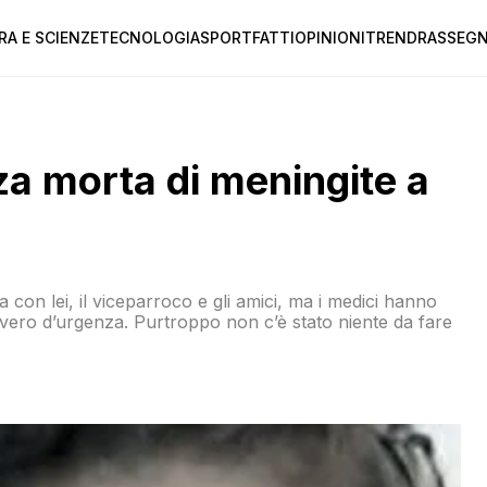
RA E SCIENZE
TECNOLOGIA
SPORT
FATTI
OPINIONI
TREND
RASSEGN
za morta di meningite a
 con lei, il viceparroco e gli amici, ma i medici hanno
overo d’urgenza. Purtroppo non c’è stato niente da fare