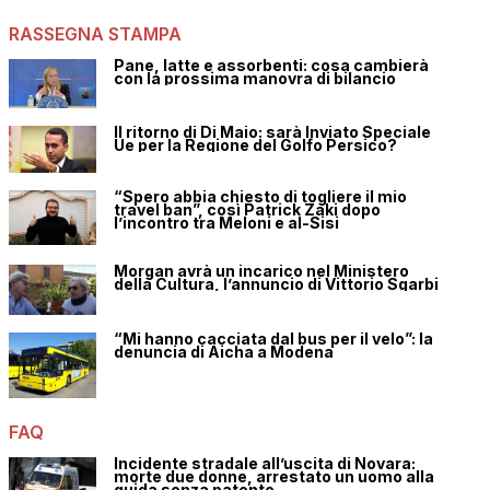
RASSEGNA STAMPA
Pane, latte e assorbenti: cosa cambierà
con la prossima manovra di bilancio
Il ritorno di Di Maio: sarà Inviato Speciale
Ue per la Regione del Golfo Persico?
“Spero abbia chiesto di togliere il mio
travel ban”, così Patrick Zaki dopo
l’incontro tra Meloni e al-Sisi
Morgan avrà un incarico nel Ministero
della Cultura, l’annuncio di Vittorio Sgarbi
“Mi hanno cacciata dal bus per il velo”: la
denuncia di Aicha a Modena
FAQ
Incidente stradale all’uscita di Novara:
morte due donne, arrestato un uomo alla
guida senza patente