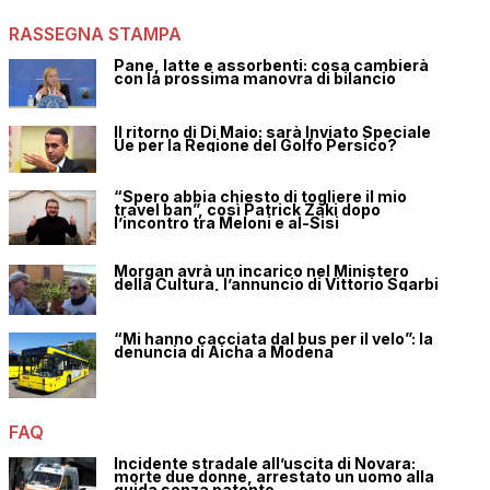
RASSEGNA STAMPA
Pane, latte e assorbenti: cosa cambierà
con la prossima manovra di bilancio
Il ritorno di Di Maio: sarà Inviato Speciale
Ue per la Regione del Golfo Persico?
“Spero abbia chiesto di togliere il mio
travel ban”, così Patrick Zaki dopo
l’incontro tra Meloni e al-Sisi
Morgan avrà un incarico nel Ministero
della Cultura, l’annuncio di Vittorio Sgarbi
“Mi hanno cacciata dal bus per il velo”: la
denuncia di Aicha a Modena
FAQ
Incidente stradale all’uscita di Novara:
morte due donne, arrestato un uomo alla
guida senza patente