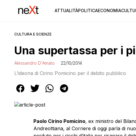
ATTUALITÀ
POLITICA
ECONOMIA
CULTU
CULTURA E SCIENZE
Una supertassa per i pi
Alessandro D'Amato
22/10/2014
L’ideona di Cirino Pomicino per il debito pubblico
Paolo Cirino Pomicino
, ex ministro del Bila
Andreottiana, al Corriere di oggi parla di nu
perduto per i ricchi d’italia per risanare il 