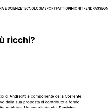
RA E SCIENZE
TECNOLOGIA
SPORT
FATTI
OPINIONI
TREND
RASSEGN
ù ricchi?
ncio di Andreotti e componente della Corrente
ovo della sua proposta di contributo a fondo
debito pubblico. Un contributo che Pomicino