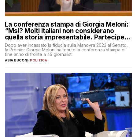
La conferenza stampa di Giorgia Meloni:
“Msi? Molti italiani non considerano
quella storia impresentabile. Parteciperò
al 25 aprile”
Dopo aver incassato la fiducia sulla Manovra 2023 al Senato,
la Premier Giorgia Meloni ha tenuto la conferenza stampa di
fine anno di fronte a 45 giornalisti
ASIA BUCONI
-
POLITICA