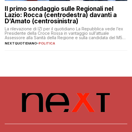
Il primo sondaggio sulle Regionali nel
Lazio: Rocca (centrodestra) davanti a
D’Amato (centrosinistra)
La rilevazione di IZI per il quotidiano La Repubblica vede l’ex
Presidente della Croce Rossa in vantaggio sull’attuale
Assessore alla Sanità della Regione e sulla candidata del M5S
Donatella Bianchi
NEXTQUOTIDIANO
-
POLITICA