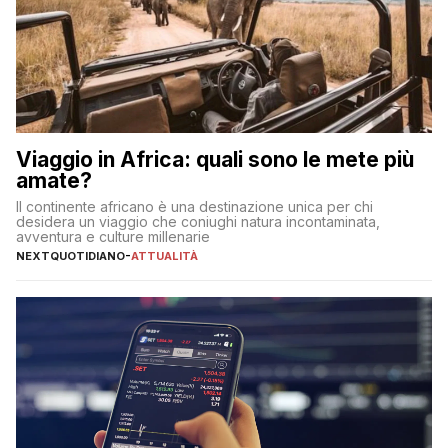
Viaggio in Africa: quali sono le mete più
amate?
Il continente africano è una destinazione unica per chi
desidera un viaggio che coniughi natura incontaminata,
avventura e culture millenarie
NEXTQUOTIDIANO
-
ATTUALITÀ