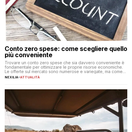
Conto zero spese: come scegliere quello
più conveniente
Trovare un conto zero spese che sia davvero conveniente è
fondamentale per ottimizzare le proprie risorse economiche.
Le offerte sul mercato sono numerose e variegate, ma come
individuare quella più adatta alle proprie esigenze senza
NEXILIA
-
ATTUALITÀ
incorrere in costi nascosti? Optare per un conto zero spese
significa eliminare le spese di gestione che spesso incidono
sul […]