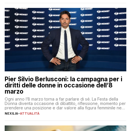
aspettative dei dipendenti in continua evoluzione. I […]
Pier Silvio Berlusconi: la campagna per i
diritti delle donne in occasione dell’8
marzo
Ogni anno l’8 marzo torna a far parlare di sé. La Festa della
Donna diventa occasione di dibattito, riflessione, momento per
prendere una posizione e dar valore alla figura femminile nella
sua complessità e crucialità. A lanciare un messaggio “forte e
NEXILIA
-
ATTUALITÀ
chiaro” quest’anno è stato anche Pier Silvio Berlusconi,
amministratore delegato di Mediaset, che ha […]