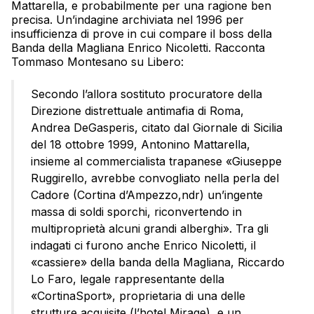
Mattarella, e probabilmente per una ragione ben
precisa. Un’indagine archiviata nel 1996 per
insufficienza di prove in cui compare il boss della
Banda della Magliana Enrico Nicoletti. Racconta
Tommaso Montesano su Libero:
Secondo l’allora sostituto procuratore della
Direzione distrettuale antimafia di Roma,
Andrea DeGasperis, citato dal Giornale di Sicilia
del 18 ottobre 1999, Antonino Mattarella,
insieme al commercialista trapanese «Giuseppe
Ruggirello, avrebbe convogliato nella perla del
Cadore (Cortina d’Ampezzo,ndr) un’ingente
massa di soldi sporchi, riconvertendo in
multiproprietà alcuni grandi alberghi». Tra gli
indagati ci furono anche Enrico Nicoletti, il
«cassiere» della banda della Magliana, Riccardo
Lo Faro, legale rappresentante della
«CortinaSport», proprietaria di una delle
strutture acquisite (l’hotel Mirage), e un