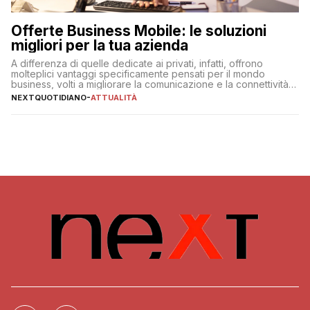
Offerte Business Mobile: le soluzioni
migliori per la tua azienda
A differenza di quelle dedicate ai privati, infatti, offrono
molteplici vantaggi specificamente pensati per il mondo
business, volti a migliorare la comunicazione e la connettività
degli utenti
NEXTQUOTIDIANO
-
ATTUALITÀ