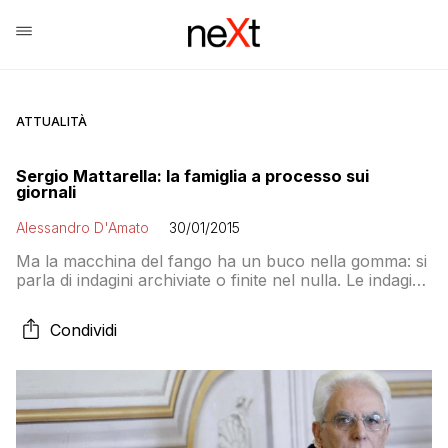
ATTUALITÀ
Sergio Mattarella: la famiglia a processo sui
giornali
Alessandro D'Amato
30/01/2015
Ma la macchina del fango ha un buco nella gomma: si
parla di indagini archiviate o finite nel nulla. Le indagini
sul padre finite con condanne per calunnia, quelle sul
terzo fratello archiviato e la storia di un contributo di
Condividi
tre milioni a Sergio da un imprenditore noto per essere
vicino a Cosa Nostra