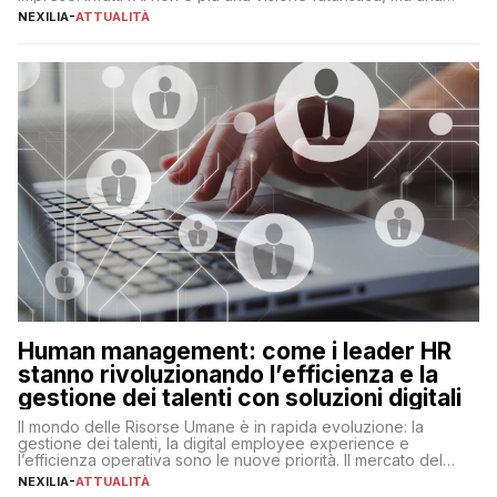
realtà operativa che sta portando a un cambio significativo in
NEXILIA
-
ATTUALITÀ
ogni ambito. L’inserimento delle tecnologie di intelligenza
artificiale porta non solo all’ottimizzazione di diverse
operazioni, bensì comporta […]
Human management: come i leader HR
stanno rivoluzionando l’efficienza e la
gestione dei talenti con soluzioni digitali
Il mondo delle Risorse Umane è in rapida evoluzione: la
gestione dei talenti, la digital employee experience e
l’efficienza operativa sono le nuove priorità. Il mercato del
lavoro, d’altra parte, è sempre più competitivo con una lotta
NEXILIA
-
ATTUALITÀ
per aggiudicarsi i talenti più validi che si intensifica e le