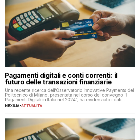
Pagamenti digitali e conti correnti: il
futuro delle transazioni finanziarie
Una recente ricerca dell’Osservatorio Innovative Payments del
Politecnico di Milano, presentata nel corso del convegno “I
Pagamenti Digitali in Italia nel 2024”, ha evidenziato i dati
definitivi del primo semestre 2024 relativamente alle
NEXILIA
-
ATTUALITÀ
transazioni dei pagamenti digitali con carta nel nostro Paese:
223 miliardi di euro. Si ritiene che il totale relativo ai 12 mesi […]