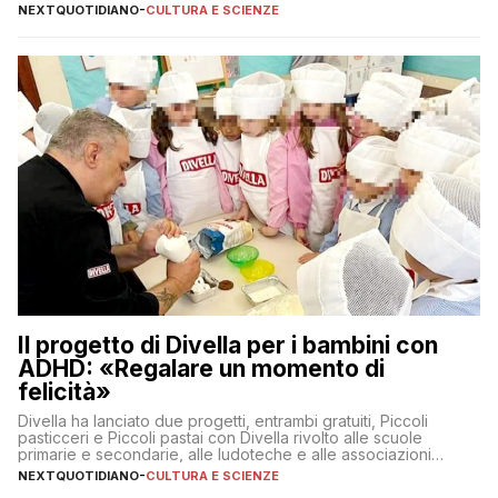
interrogativi che si pongono gli studenti una volta raggiunto
NEXTQUOTIDIANO
-
CULTURA E SCIENZE
l’obiettivo di primo livello
Il progetto di Divella per i bambini con
ADHD: «Regalare un momento di
felicità»
Divella ha lanciato due progetti, entrambi gratuiti, Piccoli
pasticceri e Piccoli pastai con Divella rivolto alle scuole
primarie e secondarie, alle ludoteche e alle associazioni
pugliesi che si occupano di bambini con ADHD
NEXTQUOTIDIANO
-
CULTURA E SCIENZE