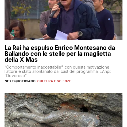
La Rai ha espulso Enrico Montesano da
Ballando con le stelle per la maglietta
della X Mas
“Comportamento inaccettabile”: con questa motivazione
l’attore è stato allontanato dal cast del programma. L’Anpi:
“Doveroso”
NEXTQUOTIDIANO
-
CULTURA E SCIENZE