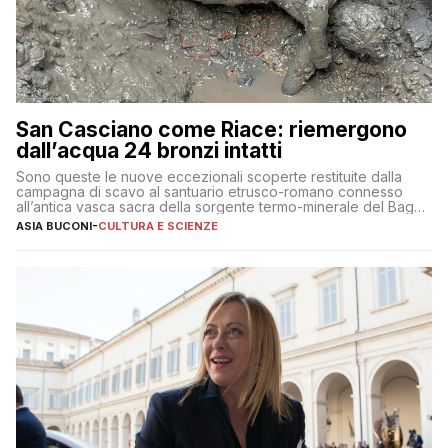
San Casciano come Riace: riemergono
dall’acqua 24 bronzi intatti
Sono queste le nuove eccezionali scoperte restituite dalla
campagna di scavo al santuario etrusco-romano connesso
all’antica vasca sacra della sorgente termo-minerale del Bagno
Grande
ASIA BUCONI
-
CULTURA E SCIENZE