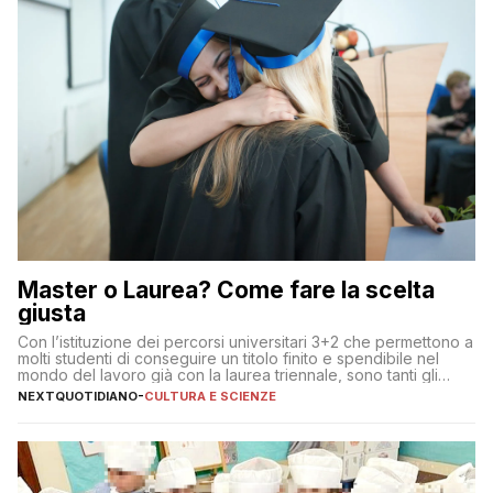
Master o Laurea? Come fare la scelta
giusta
Con l’istituzione dei percorsi universitari 3+2 che permettono a
molti studenti di conseguire un titolo finito e spendibile nel
mondo del lavoro già con la laurea triennale, sono tanti gli
interrogativi che si pongono gli studenti una volta raggiunto
NEXTQUOTIDIANO
-
CULTURA E SCIENZE
l’obiettivo di primo livello