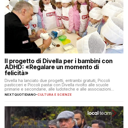
Il progetto di Divella per i bambini con
ADHD: «Regalare un momento di
felicità»
Divella ha lanciato due progetti, entrambi gratuiti, Piccoli
pasticceri e Piccoli pastai con Divella rivolto alle scuole
primarie e secondarie, alle ludoteche e alle associazioni
pugliesi che si occupano di bambini con ADHD
NEXTQUOTIDIANO
-
CULTURA E SCIENZE