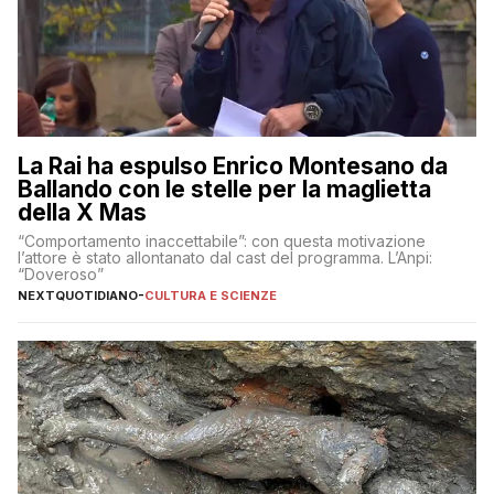
La Rai ha espulso Enrico Montesano da
Ballando con le stelle per la maglietta
della X Mas
“Comportamento inaccettabile”: con questa motivazione
l’attore è stato allontanato dal cast del programma. L’Anpi:
“Doveroso”
NEXTQUOTIDIANO
-
CULTURA E SCIENZE