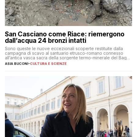
San Casciano come Riace: riemergono
dall’acqua 24 bronzi intatti
Sono queste le nuove eccezionali scoperte restituite dalla
campagna di scavo al santuario etrusco-romano connesso
all’antica vasca sacra della sorgente termo-minerale del Bagno
Grande
ASIA BUCONI
-
CULTURA E SCIENZE