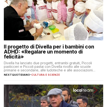
Il progetto di Divella per i bambini con
ADHD: «Regalare un momento di
felicità»
Divella ha lanciato due progetti, entrambi gratuiti, Piccoli
pasticceri e Piccoli pastai con Divella rivolto alle scuole
primarie e secondarie, alle ludoteche e alle associazioni
pugliesi che si occupano di bambini con ADHD
NEXTQUOTIDIANO
-
CULTURA E SCIENZE