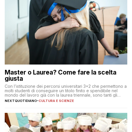
Master o Laurea? Come fare la scelta
giusta
Con l’istituzione dei percorsi universitari 3+2 che permettono a
molti studenti di conseguire un titolo finito e spendibile nel
mondo del lavoro già con la laurea triennale, sono tanti gli
interrogativi che si pongono gli studenti una volta raggiunto
NEXTQUOTIDIANO
-
CULTURA E SCIENZE
l’obiettivo di primo livello