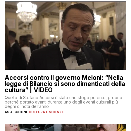
Accorsi contro il governo Meloni: “Nella
legge di Bilancio si sono dimenticati della
cultura” | VIDEO
Quello di Stefano Accorsi è stato uno sfogo potente, proprio
perché portato avanti durante uno degli eventi culturali più
degni di nota dell’anno
ASIA BUCONI
-
CULTURA E SCIENZE