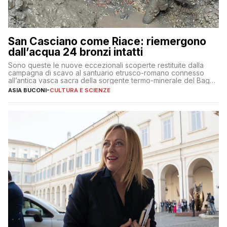
San Casciano come Riace: riemergono
dall’acqua 24 bronzi intatti
Sono queste le nuove eccezionali scoperte restituite dalla
campagna di scavo al santuario etrusco-romano connesso
all’antica vasca sacra della sorgente termo-minerale del Bagno
Grande
ASIA BUCONI
-
CULTURA E SCIENZE