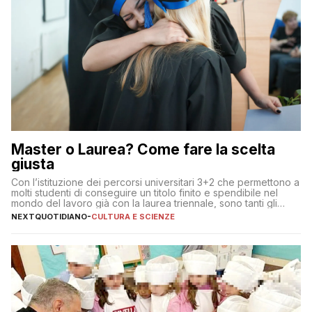
Master o Laurea? Come fare la scelta
giusta
Con l’istituzione dei percorsi universitari 3+2 che permettono a
molti studenti di conseguire un titolo finito e spendibile nel
mondo del lavoro già con la laurea triennale, sono tanti gli
interrogativi che si pongono gli studenti una volta raggiunto
NEXTQUOTIDIANO
-
CULTURA E SCIENZE
l’obiettivo di primo livello