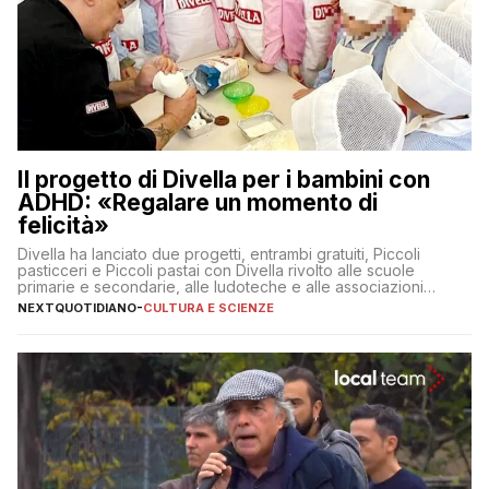
Il progetto di Divella per i bambini con
ADHD: «Regalare un momento di
felicità»
Divella ha lanciato due progetti, entrambi gratuiti, Piccoli
pasticceri e Piccoli pastai con Divella rivolto alle scuole
primarie e secondarie, alle ludoteche e alle associazioni
pugliesi che si occupano di bambini con ADHD
NEXTQUOTIDIANO
-
CULTURA E SCIENZE