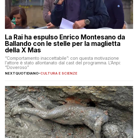
La Rai ha espulso Enrico Montesano da
Ballando con le stelle per la maglietta
della X Mas
“Comportamento inaccettabile”: con questa motivazione
l’attore è stato allontanato dal cast del programma. L’Anpi:
“Doveroso”
NEXTQUOTIDIANO
-
CULTURA E SCIENZE