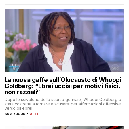
La nuova gaffe sull’Olocausto di Whoopi
Goldberg: “Ebrei uccisi per motivi fisici,
non razziali”
Dopo lo scivolone dello scorso gennaio, Whoopi Goldberg è
stata costretta a tornare a scusarsi per affermazioni offensive
verso gli ebrei
ASIA BUCONI
-
FATTI