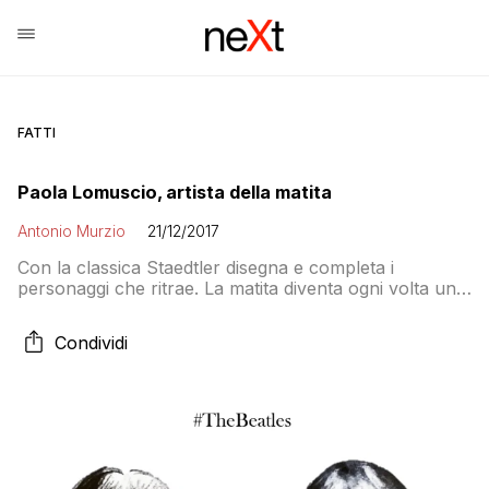
FATTI
Paola Lomuscio, artista della matita
Antonio Murzio
21/12/2017
Con la classica Staedtler disegna e completa i
personaggi che ritrae. La matita diventa ogni volta un
qualcosa di nuovo: il manico di una chitarra, il gambo
di un fiore o addirittura una sigaretta stretta tra le
Condividi
labbra di Kurt Cobain