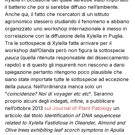
il batterio che poi si sarebbe diffuso nell’ambiente.
Anche qui, il fatto che ricercatori di un istituto
agronomico stessero studiando il fenomeno e abbiano
organizzato uno workshop internazionale è messo in
correlazione con la diffusione della Xylella in Puglia.
Tra le sottospecie di Xylella fatte arrivare per il
workshop dall’Olanda però non figura la sottospecie
pauca
(quella ritenuta responsabile del disseccamento
rapido) e di questo gli inquirenti non riescono a darsi
spiegazione pertanto ritengono poco plausibile che
siano state importate tutte le sottospecie ad eccezione
della
pauca
. Nell’ordinanza manca solo un
“
coincidenze? Noi di voyager etc etc
“. Saranno
proprio alcuni degli indagati, infine, a pubblicare
nell’ottobre 2013
sul Journal of Plant Patology
un
articolo dal titolo
Identification of DNA sequencese
related to Xylella Fastidiosa in Oleander, Almond and
Olive trees exhibiting leaf scorch symptons in Apulia