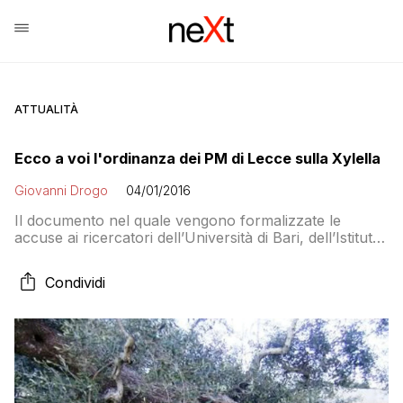
ATTUALITÀ
Ecco a voi l'ordinanza dei PM di Lecce sulla Xylella
Giovanni Drogo
04/01/2016
Il documento nel quale vengono formalizzate le
accuse ai ricercatori dell’Università di Bari, dell’Istituto
agronomico del Mediterraneo (Iam) di Valenzano e il
Centro di Ricerca, Sperimentazione e Formazione in
Condividi
Agricoltura Basile Caramia, sospettati di essere i
principali responsabili dell’introduzione del batterio
della Xylella Fastidiosa in Italia