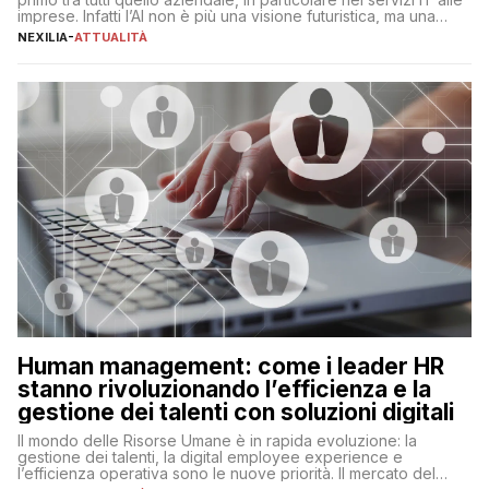
imprese. Infatti l’AI non è più una visione futuristica, ma una
realtà operativa che sta portando a un cambio significativo in
NEXILIA
-
ATTUALITÀ
ogni ambito. L’inserimento delle tecnologie di intelligenza
artificiale porta non solo all’ottimizzazione di diverse
operazioni, bensì comporta […]
Human management: come i leader HR
stanno rivoluzionando l’efficienza e la
gestione dei talenti con soluzioni digitali
Il mondo delle Risorse Umane è in rapida evoluzione: la
gestione dei talenti, la digital employee experience e
l’efficienza operativa sono le nuove priorità. Il mercato del