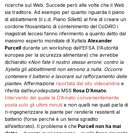
ricerche sul Web. Succede però alle volte che il Web
sia traditore. Ad esempio per quanto riguarda il piano
di abbattimenti (il c.d. Piano Silletti) al fine di creare un
cordone fitosanitario di contenimento del CoDiRO i
magistrati leccesi fanno riferimento a quanto detto dal
massimo esperto mondiale di Xyllela
Alexander
Purcell
durante un workshop dell’EFSA (l’Autorità
europea per la sicurezza alimentare) che avrebbe
dichiarato «
Non fate il nostro stesso errore: contro la
Xylella gli abbattimenti non servono a nulla. Occorre
contenere il batterio e lavorare sul rafforzamento delle
piante»
. Affermazione
riportata dal sito videoandria
e
riferita dall’eurodeputata M5S
Rosa D’Amato
.
Intervento del quale la D’Amato convenientemente
posta solo gli ultimi minuti
e non quelli nei quali parla di
ri-ingegnerizzare le piante per renderle resistenti al
batterio (forse perché è un tema sgradito
all’elettorato). Il problema è che
Purcell non ha mai