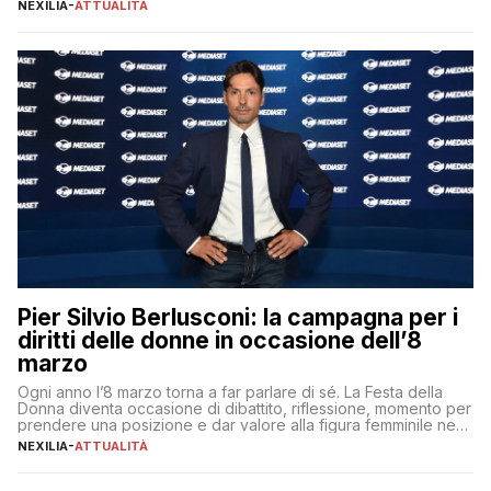
lavoro, d’altra parte, è sempre più competitivo con una lotta
NEXILIA
-
ATTUALITÀ
per aggiudicarsi i talenti più validi che si intensifica e le
aspettative dei dipendenti in continua evoluzione. I […]
Pier Silvio Berlusconi: la campagna per i
diritti delle donne in occasione dell’8
marzo
Ogni anno l’8 marzo torna a far parlare di sé. La Festa della
Donna diventa occasione di dibattito, riflessione, momento per
prendere una posizione e dar valore alla figura femminile nella
sua complessità e crucialità. A lanciare un messaggio “forte e
NEXILIA
-
ATTUALITÀ
chiaro” quest’anno è stato anche Pier Silvio Berlusconi,
amministratore delegato di Mediaset, che ha […]