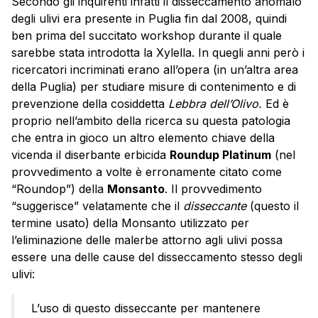
Secondo gli inquirenti infatti il disseccamento anomalo
degli ulivi era presente in Puglia fin dal 2008, quindi
ben prima del succitato workshop durante il quale
sarebbe stata introdotta la Xylella. In quegli anni però i
ricercatori incriminati erano all’opera (in un’altra area
della Puglia) per studiare misure di contenimento e di
prevenzione della cosiddetta
Lebbra dell’Olivo.
Ed è
proprio nell’ambito della ricerca su questa patologia
che entra in gioco un altro elemento chiave della
vicenda il diserbante erbicida
Roundup Platinum
(nel
provvedimento a volte è erronamente citato come
“Roundop”) della
Monsanto
. Il provvedimento
“suggerisce” velatamente che il
disseccante
(questo il
termine usato) della Monsanto utilizzato per
l’eliminazione delle malerbe attorno agli ulivi possa
essere una delle cause del disseccamento stesso degli
ulivi:
L’uso di questo disseccante per mantenere