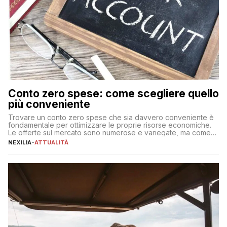
Conto zero spese: come scegliere quello
più conveniente
Trovare un conto zero spese che sia davvero conveniente è
fondamentale per ottimizzare le proprie risorse economiche.
Le offerte sul mercato sono numerose e variegate, ma come
individuare quella più adatta alle proprie esigenze senza
NEXILIA
-
ATTUALITÀ
incorrere in costi nascosti? Optare per un conto zero spese
significa eliminare le spese di gestione che spesso incidono
sul […]