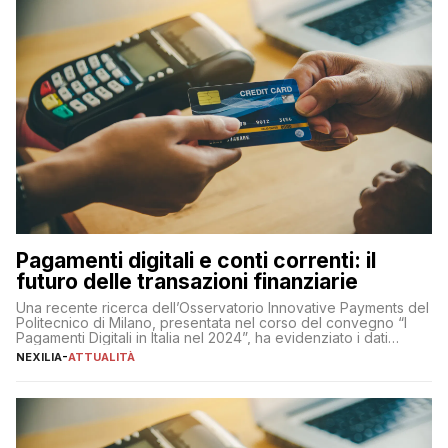
Pagamenti digitali e conti correnti: il
futuro delle transazioni finanziarie
Una recente ricerca dell’Osservatorio Innovative Payments del
Politecnico di Milano, presentata nel corso del convegno “I
Pagamenti Digitali in Italia nel 2024”, ha evidenziato i dati
definitivi del primo semestre 2024 relativamente alle
NEXILIA
-
ATTUALITÀ
transazioni dei pagamenti digitali con carta nel nostro Paese:
223 miliardi di euro. Si ritiene che il totale relativo ai 12 mesi […]