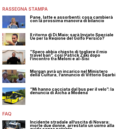
RASSEGNA STAMPA
Pane, latte e assorbenti: cosa cambierà
con la prossima manovra di bilancio
Il ritorno di Di Maio: sarà Inviato Speciale
Ue per la Regione del Golfo Persico?
“Spero abbia chiesto di togliere il mio
travel ban”, così Patrick Zaki dopo
l’incontro tra Meloni e al-Sisi
Morgan avrà un incarico nel Ministero
della Cultura, l’annuncio di Vittorio Sgarbi
“Mi hanno cacciata dal bus per il velo”: la
denuncia di Aicha a Modena
FAQ
Incidente stradale all’uscita di Novara:
morte due donne, arrestato un uomo alla
guida senza patente