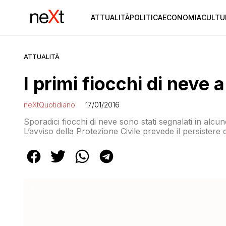
ATTUALITÀ
POLITICA
ECONOMIA
CULTU
ATTUALITÀ
I primi fiocchi di neve
neXtQuotidiano
17/01/2016
Sporadici fiocchi di neve sono stati segnalati in alcu
L’avviso della Protezione Civile prevede il persistere
su Marche, Abruzzo e Molise fino al livello del mare.
quote superiori a 100 – 200 metri con apporti al suol