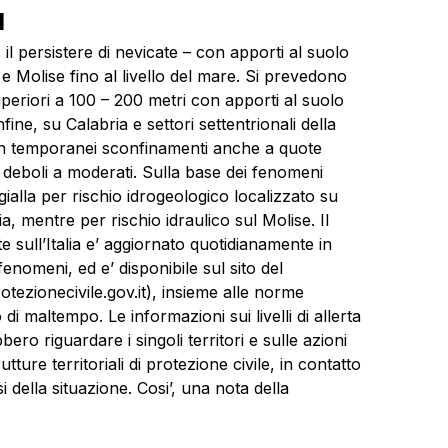
d
, il persistere di nevicate – con apporti al suolo
 Molise fino al livello del mare. Si prevedono
uperiori a 100 – 200 metri con apporti al suolo
ine, su Calabria e settori settentrionali della
con temporanei sconfinamenti anche a quote
a deboli a moderati. Sulla base dei fenomeni
 gialla per rischio idrogeologico localizzato su
 mentre per rischio idraulico sul Molise. Il
te sull’Italia e’ aggiornato quotidianamente in
fenomeni, ed e’ disponibile sul sito del
tezionecivile.gov.it), insieme alle norme
 maltempo. Le informazioni sui livelli di allerta
bbero riguardare i singoli territori e sulle azioni
tture territoriali di protezione civile, in contatto
i della situazione. Cosi’, una nota della