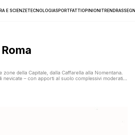
RA E SCIENZE
TECNOLOGIA
SPORT
FATTI
OPINIONI
TREND
RASSEGN
 a Roma
ne zone della Capitale, dalla Caffarella alla Nomentana.
 di nevicate – con apporti al suolo complessivi moderati –
 Si prevedono poi nevicate su Basilicata e Puglia a
o complessivi da deboli a moderati.